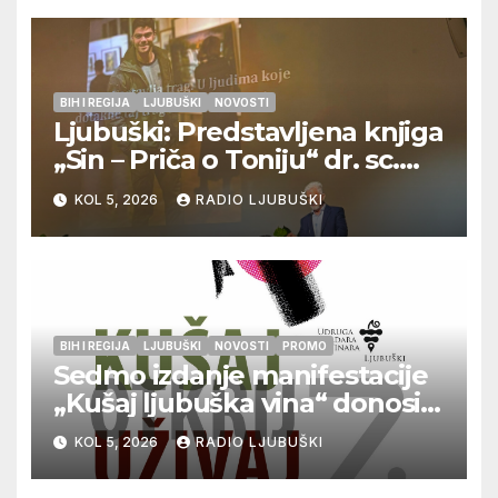
BIH I REGIJA
LJUBUŠKI
NOVOSTI
Ljubuški: Predstavljena knjiga
„Sin – Priča o Toniju“ dr. sc.
Zdenka Hercega
KOL 5, 2026
RADIO LJUBUŠKI
BIH I REGIJA
LJUBUŠKI
NOVOSTI
PROMO
Sedmo izdanje manifestacije
„Kušaj ljubuška vina“ donosi
vrhunska vina, gastronomiju i
KOL 5, 2026
RADIO LJUBUŠKI
glazbu