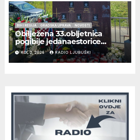
BIH I REGIJA
GRADSKA UPRAVA
NOVOSTI
Obilježena 33.obljetnica
pogibije jedanaestorice
ljubuških branitelja
KOL 2, 2026
RADIO LJUBUŠKI