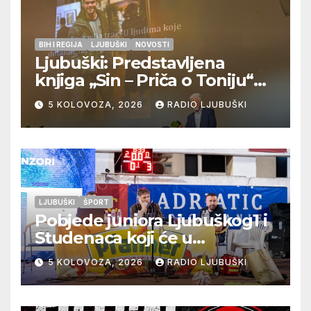
BIH I REGIJA
LJUBUŠKI
NOVOSTI
Ljubuški: Predstavljena
knjiga „Sin – Priča o Toniju“
dr. sc. Zdenka Hercega
5 KOLOVOZA, 2026
RADIO LJUBUŠKI
LJUBUŠKI
ŠPORT
Pobjede juniora Ljubuškog1 i
Studenaca koji će u
međusobnom susretu
5 KOLOVOZA, 2026
RADIO LJUBUŠKI
odlučiti o prvom mjestu u
skupini “A”, seniori Teskere
upisali treću pobjedu,