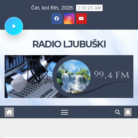
Skip
Čet. kol 6th, 2026
2:10:21 AM
to
content
RADIO LJUBUŠKI