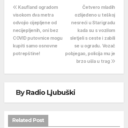
Navigacija
Kaufland ogradom
Četvero mladih
visokom dva metra
ozlijeđeno u teškoj
objava
odvojio cijepljene od
nesreći u Starigradu
necijepljenih, oni bez
kada su s vozilom
COVID putovnice mogu
sletjeli s ceste i zabili
kupiti samo osnovne
se u ogradu. Vozač
potrepštine!
pobjegao, policija mu je
brzo ušla u trag
By
Radio Ljubuški
Related Post