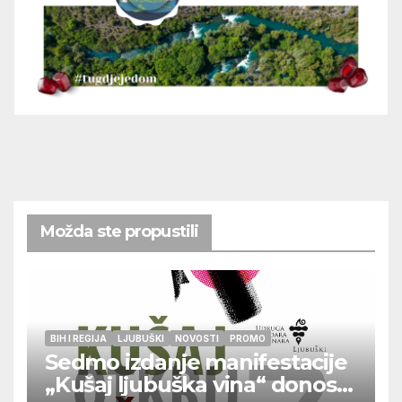
Možda ste propustili
BIH I REGIJA
LJUBUŠKI
NOVOSTI
PROMO
Sedmo izdanje manifestacije
„Kušaj ljubuška vina“ donosi