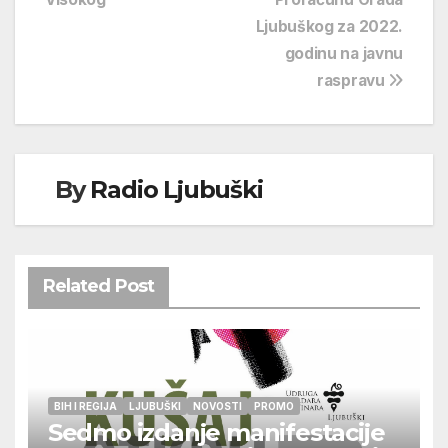
Ljubuškog za 2022.
godinu na javnu
raspravu
By
Radio Ljubuški
Related Post
BIH I REGIJA
LJUBUŠKI
NOVOSTI
PROMO
Sedmo izdanje manifestacije