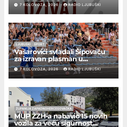
vrhunska vina, gastronomiju i
7 KOLOVOZA, 2026
RADIO LJUBUŠKI
glazbu
LJUBUŠKI
ŠPORT
Vašarovići svladali Šipovaču
za izravan plasman u
četvrtfinale, Grab izborio
7 KOLOVOZA, 2026
RADIO LJUBUŠKI
prolazak dalje, Klobuk ispao,
večeras počinje četvrtfinale
juniora
ŽUPANIJA ZAPADNOHERCEGOVAČKA
MUP ŽZH-a nabavio 15 novih
vozila za veću sigurnost