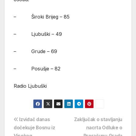
– Široki Brijeg – 85
– Ljubuški – 49
– Grude – 69
– Posušje – 82
Radio Ljubuški
Navigacija
Izviđač danas
Zaključak o stavljanju
dočekuje Bosnu iz
nacrta Odluke o
objava
Visokog
Proračunu Grada