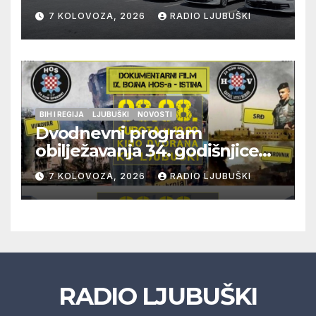
građana i učinkovitiji rad
7 KOLOVOZA, 2026
RADIO LJUBUŠKI
policije
BIH I REGIJA
LJUBUŠKI
NOVOSTI
Dvodnevni program
obilježavanja 34. godišnjice
pogibije generala Blaža
7 KOLOVOZA, 2026
RADIO LJUBUŠKI
Kraljevića i osmorice
pripadnika HOS-a
RADIO LJUBUŠKI