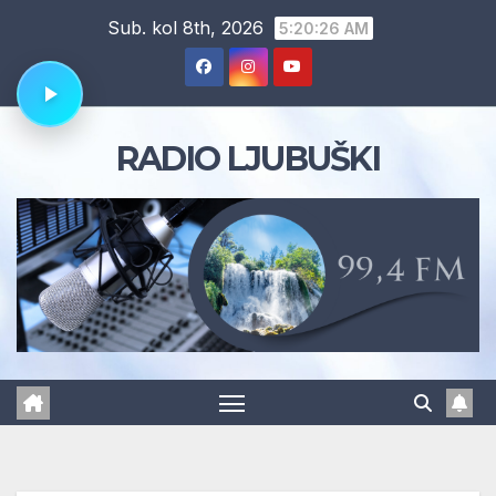
Skip
Sub. kol 8th, 2026
5:20:26 AM
to
content
RADIO LJUBUŠKI