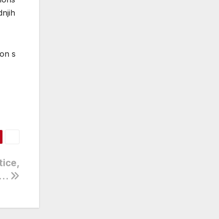
dnjih
ton s
tice,
ci…