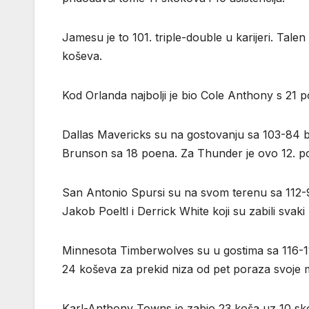
Jamesu je to 101. triple-double u karijeri. Tal
koševa.
Kod Orlanda najbolji je bio Cole Anthony s 21 
Dallas Mavericks su na gostovanju sa 103-84 bi
Brunson sa 18 poena. Za Thunder je ovo 12. po
San Antonio Spursi su na svom terenu sa 112-97
Jakob Poeltl i Derrick White koji su zabili svak
Minnesota Timberwolves su u gostima sa 116-11
24 koševa za prekid niza od pet poraza svoje
Karl-Anthony Towns je zabio 23 koša uz 10 sk