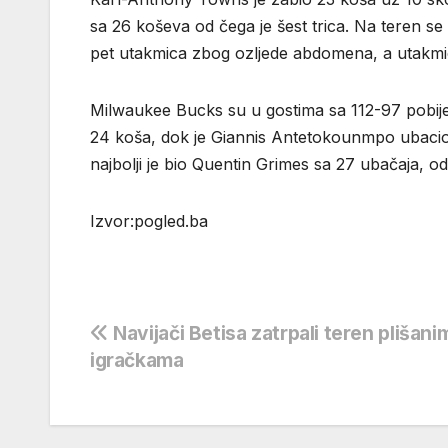
sa 26 koševa od čega je šest trica. Na teren se 
pet utakmica zbog ozljede abdomena, a utakmicu 
Milwaukee Bucks su u gostima sa 112-97 pobijed
24 koša, dok je Giannis Antetokounmpo ubacio 
najbolji je bio Quentin Grimes sa 27 ubačaja, o
Izvor:pogled.ba
Navigacija
Navijači Betisa zatrpali teren plišani
igračkama
objava