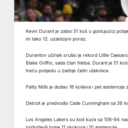
Kevin Durant je zabio 51 koš u gostujućoj pobj
im tako 12. uzastopni poraz.
Durantov učinak srušio je rekord Little Caesars
Blake Griffin, sada član Netsa. Durant je 51 koš
treću pobjedu u zadnje četiri utakmice.
Patty Mills je dodao 18 koševa i pet asistencij
Detroit je predvodio Cade Cunningham sa 26 koš
Los Angeles Lakers su kod kuće sa 106-94 nad
pridodavši tome 11 skokova i 10 asistencija.