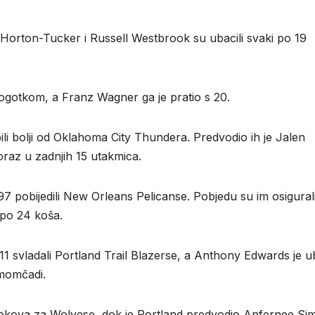
en Horton-Tucker i Russell Westbrook su ubacili svaki po 19
pogotkom, a Franz Wagner ga je pratio s 20.
li bolji od Oklahoma City Thundera. Predvodio ih je Jalen
raz u zadnjih 15 utakmica.
 pobijedili New Orleans Pelicanse. Pobjedu su im osigural
i po 24 koša.
1 svladali Portland Trail Blazerse, a Anthony Edwards je u
 momčadi.
okova za Wolvese, dok je Portland predvodio Anfernee Si