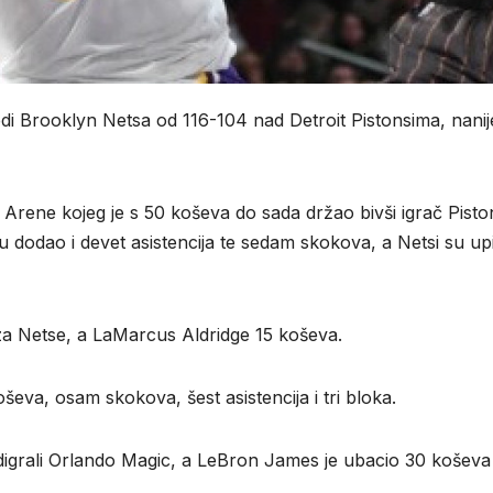
edi Brooklyn Netsa od 116-104 nad Detroit Pistonsima, nanij
 Arene kojeg je s 50 koševa do sada držao bivši igrač Pist
u dodao i devet asistencija te sedam skokova, a Netsi su upi
a za Netse, a LaMarcus Aldridge 15 koševa.
eva, osam skokova, šest asistencija i tri bloka.
igrali Orlando Magic, a LeBron James je ubacio 30 koševa