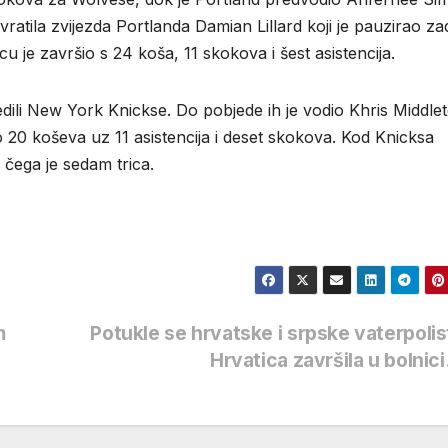
vratila zvijezda Portlanda Damian Lillard koji je pauzirao za
je završio s 24 koša, 11 skokova i šest asistencija.
ili New York Knickse. Do pobjede ih je vodio Khris Middle
20 koševa uz 11 asistencija i deset skokova. Kod Knicksa
d čega je sedam trica.
m
Potukle se hrvatske i srpske vaterpolis
Hrvatica završila u bolni