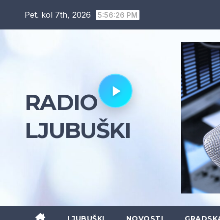
Skip
Pet. kol 7th, 2026
5:56:27 PM
to
content
RADIO
LJUBUŠKI
LJUBUŠKI
NOVOSTI
GRADSK