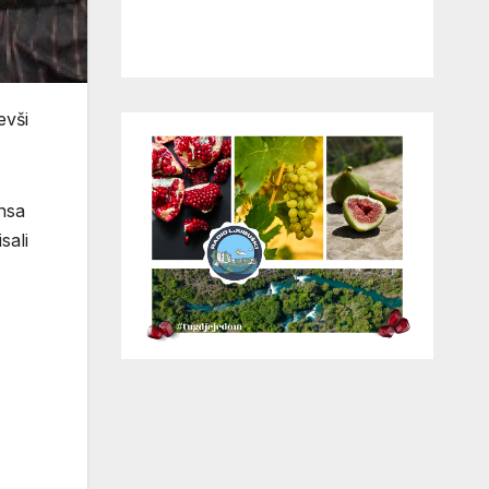
evši
onsa
sali