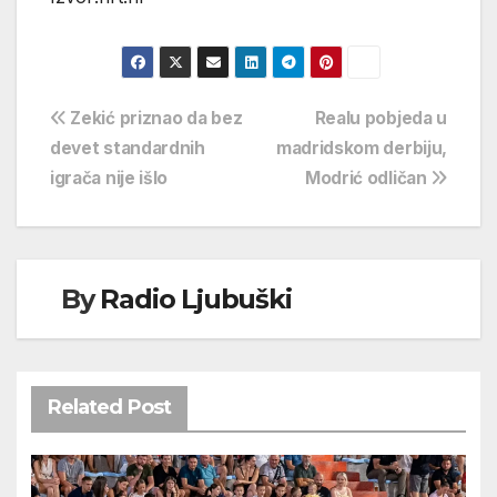
Navigacija
Zekić priznao da bez
Realu pobjeda u
devet standardnih
madridskom derbiju,
objava
igrača nije išlo
Modrić odličan
By
Radio Ljubuški
Related Post