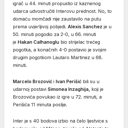
igrač u 44. minuti propustio iz kaznenog
udarca udvostručiti Interovu prednost. No, to
domaću momčadi nije zaustavilo na putu
prema uvjerljivoj pobjedi.
Alexis Sanchez
je u
50. minuti pogodio za 2-0, u 66. minuti
je
Hakan Calhanoglu
bio strijelac trećeg
pogotka, a konačnih 4-0 postavio je svojim
drugim pogotkom Lautaro Martinez u 68.
minuti.
Marcelo Brozović
i
Ivan Perišić
bili su u
udarnoj postavi
Simonea Inzaghija,
koji je
Brozovića povukao iz igre u 72. minuti, a
Perišića 11 minuta poslije.
Inter je s 40 bodova izbio na čelo ljestvice s