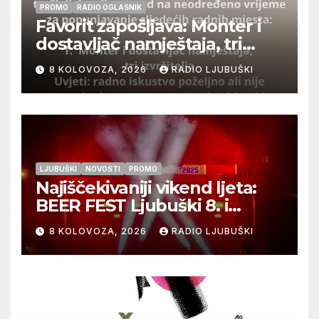
PROMO
RADIO OGLASNIK
Favorit zapošljava: Monter i
dostavljač namještaja, tri
izvršitelja
8 KOLOVOZA, 2026
RADIO LJUBUŠKI
LJUBUŠKI
NOVOSTI
PROMO
Najiščekivaniji vikend ljeta:
BEER FEST Ljubuški 8. i
9.kolovoza
8 KOLOVOZA, 2026
RADIO LJUBUŠKI