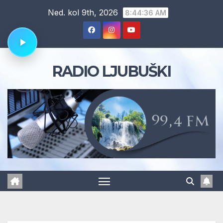
Skip
Ned. kol 9th, 2026
8:44:37 AM
to
content
RADIO LJUBUŠKI