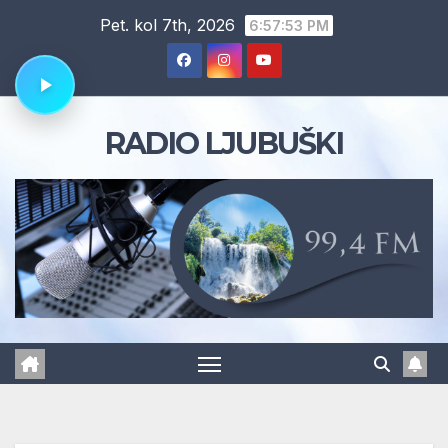
Skip
Pet. kol 7th, 2026
6:57:54 PM
to
content
RADIO LJUBUŠKI