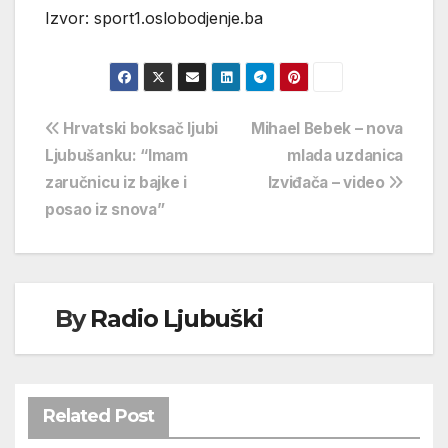
Izvor: sport1.oslobodjenje.ba
Navigacija
Hrvatski boksač ljubi
Mihael Bebek – nova
Ljubušanku: “Imam
mlada uzdanica
objava
zaručnicu iz bajke i
Izviđača – video
posao iz snova”
By
Radio Ljubuški
Related Post