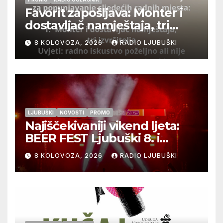
Favorit zapošljava: Monter i
dostavljač namještaja, tri
izvršitelja
8 KOLOVOZA, 2026
RADIO LJUBUŠKI
LJUBUŠKI
NOVOSTI
PROMO
Najiščekivaniji vikend ljeta:
BEER FEST Ljubuški 8. i
9.kolovoza
8 KOLOVOZA, 2026
RADIO LJUBUŠKI