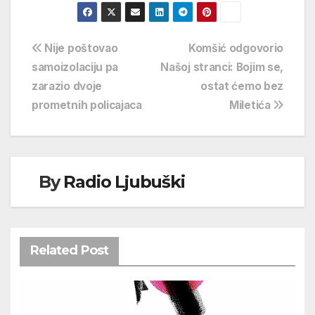
Navigacija
Nije poštovao
Komšić odgovorio
samoizolaciju pa
Našoj stranci: Bojim se,
objava
zarazio dvoje
ostat ćemo bez
prometnih policajaca
Miletića
By
Radio Ljubuški
Related Post