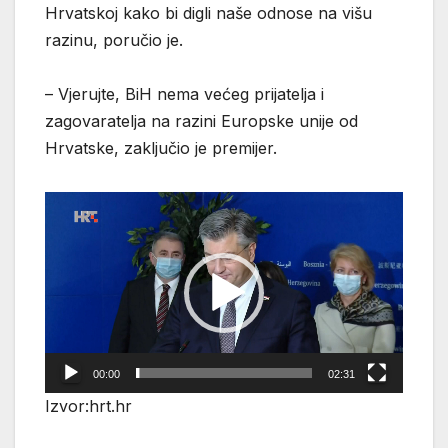
Hrvatskoj kako bi digli naše odnose na višu
razinu, poručio je.
– Vjerujte, BiH nema većeg prijatelja i
zagovaratelja na razini Europske unije od
Hrvatske, zaključio je premijer.
Reproduktor
videozapisa
00:00
02:31
Izvor:hrt.hr