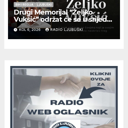
BIH I REGIJA
LJUBUŠKI
Drugi Memorijal “Željko
Vukšić” održat će se u srijedu
12. kolovoza u Otoku
KOL 6, 2026
RADIO LJUBUŠKI