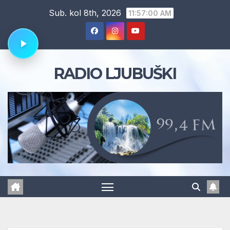
Skip
Sub. kol 8th, 2026
11:57:01 AM
to
content
RADIO LJUBUŠKI