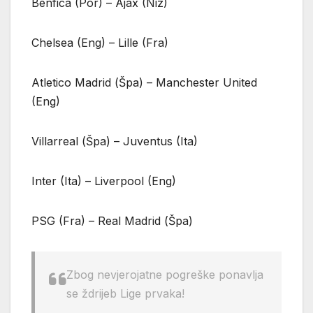
Benfica (Por) – Ajax (Niz)
Chelsea (Eng) – Lille (Fra)
Atletico Madrid (Špa) – Manchester United
(Eng)
Villarreal (Špa) – Juventus (Ita)
Inter (Ita) – Liverpool (Eng)
PSG (Fra) – Real Madrid (Špa)
Zbog nevjerojatne pogreške ponavlja
se ždrijeb Lige prvaka!