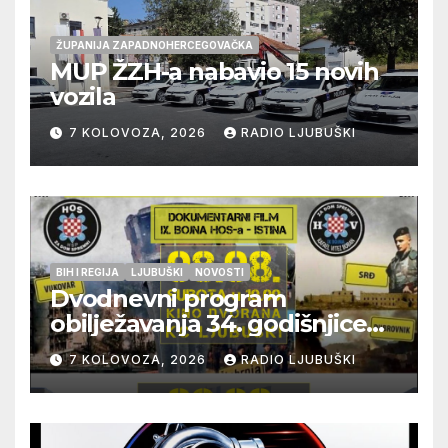
ŽUPANIJA ZAPADNOHERCEGOVAČKA
MUP ŽZH-a nabavio 15 novih
vozila
7 KOLOVOZA, 2026
RADIO LJUBUŠKI
BIH I REGIJA
LJUBUŠKI
NOVOSTI
Dvodnevni program
obilježavanja 34. godišnjice
pogibije generala Blaža
7 KOLOVOZA, 2026
RADIO LJUBUŠKI
Kraljevića i osmorice
pripadnika HOS-a