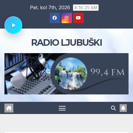
Skip
Pet. kol 7th, 2026
8:16:26 AM
to
content
RADIO LJUBUŠKI