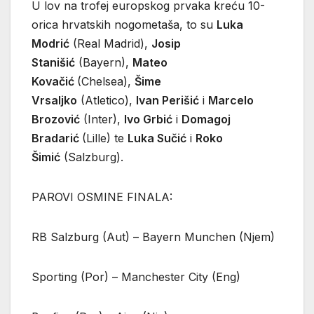
U lov na trofej europskog prvaka kreću 10-
orica hrvatskih nogometaša, to su
Luka
Modrić
(Real Madrid),
Josip
Stanišić
(Bayern),
Mateo
Kovačić
(Chelsea),
Šime
Vrsaljko
(Atletico),
Ivan Perišić
i
Marcelo
Brozović
(Inter),
Ivo Grbić
i
Domagoj
Bradarić
(Lille) te
Luka Sučić
i
Roko
Šimić
(Salzburg).
PAROVI OSMINE FINALA:
RB Salzburg (Aut) – Bayern Munchen (Njem)
Sporting (Por) – Manchester City (Eng)