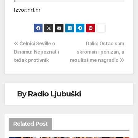
Izvor:hrt.hr
Navigacija
Čelnici Seville o
Dalić: Ostao sam
Dinamu: Nepoznat i
skroman i ponizan, a
objava
težak protivnik
rezultat me nagradio
By
Radio Ljubuški
Related Post