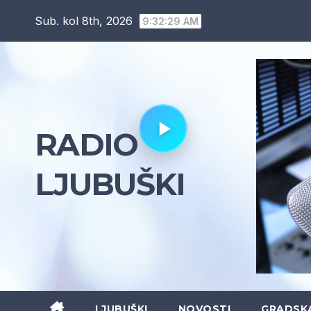
Skip
Sub. kol 8th, 2026
9:32:30 AM
to
content
RADIO
LJUBUŠKI
LJUBUŠKI
NOVOSTI
GRADSK