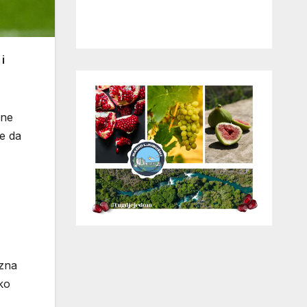
i
ane
še da
 zna
ko