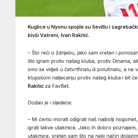
Kuglice u Nyonu spojile su Sevillu i zagrebačk
bivši Vatreni, Ivan Rakitić.
– Što reći o ždrijebu, jako sam sretan i ponosan,
što igram protiv našeg kluba, protiv Dinama, ali
smo se vidjeli u četvrtfinalu ili polufinalu, a 
klupskom natjecanju protiv našeg kluba i bit ć
Rakitić
za FavBet.
Dodao je i sljedeće:
– Mi ćemo morati odigrati naš najbolji nogomet
igrati takve utakmice. Jako ih dobro poznajem
utakmice, sretan sam što na neki način dolazim