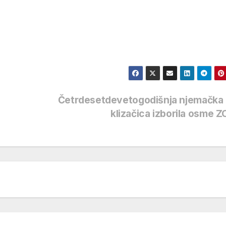
Četrdesetdevetogodišnja njemačka 
klizačica izborila osme Z