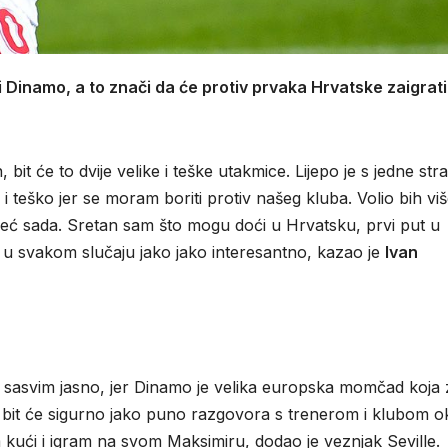
i Dinamo, a to znači da će protiv prvaka Hrvatske zaigrati 
 bit će to dvije velike i teške utakmice. Lijepo je s jedne str
 i teško jer se moram boriti protiv našeg kluba. Volio bih vi
ne već sada. Sretan sam što mogu doći u Hrvatsku, prvi put u
e u svakom slučaju jako jako interesantno, kazao je
Ivan
, sasvim jasno, jer Dinamo je velika europska momčad koja
, bit će sigurno jako puno razgovora s trenerom i klubom o
 kući i igram na svom Maksimiru, dodao je veznjak Seville.