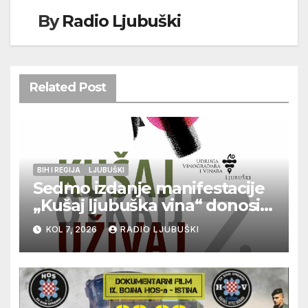
By
Radio Ljubuški
Related Post
BIH I REGIJA
LJUBUŠKI
Sedmo izdanje manifestacije
„Kušaj ljubuška vina“ donosi
vrhunska vina, gastronomiju i
KOL 7, 2026
RADIO LJUBUŠKI
glazbu