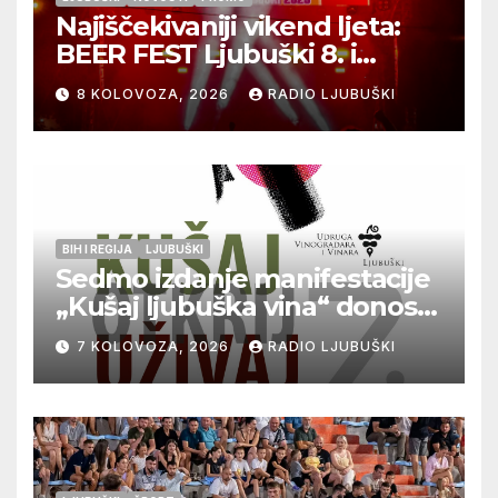
Najiščekivaniji vikend ljeta:
BEER FEST Ljubuški 8. i
9.kolovoza
8 KOLOVOZA, 2026
RADIO LJUBUŠKI
BIH I REGIJA
LJUBUŠKI
Sedmo izdanje manifestacije
„Kušaj ljubuška vina“ donosi
vrhunska vina, gastronomiju i
7 KOLOVOZA, 2026
RADIO LJUBUŠKI
glazbu