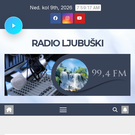
Skip
Ned. kol 9th, 2026
7:59:18 AM
to
content
RADIO LJUBUŠKI