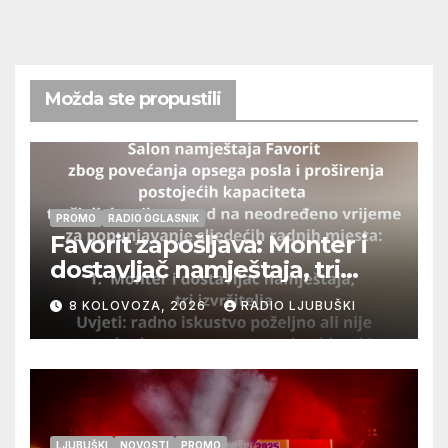
Možda ste propustili
PROMO
RADIO OGLASNIK
Favorit zapošljava: Monter i
dostavljač namještaja, tri
izvršitelja
8 KOLOVOZA, 2026
RADIO LJUBUŠKI
LJUBUŠKI
NOVOSTI
PROMO