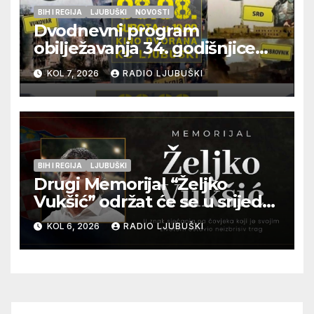
BIH I REGIJA
LJUBUŠKI
NOVOSTI
Dvodnevni program
obilježavanja 34. godišnjice
pogibije generala Blaža
KOL 7, 2026
RADIO LJUBUŠKI
Kraljevića i osmorice
pripadnika HOS-a
BIH I REGIJA
LJUBUŠKI
Drugi Memorijal “Željko
Vukšić” održat će se u srijedu
12. kolovoza u Otoku
KOL 6, 2026
RADIO LJUBUŠKI