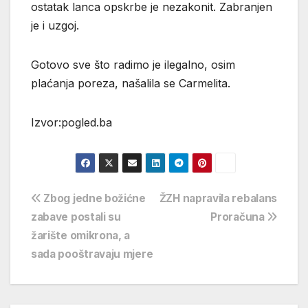
ostatak lanca opskrbe je nezakonit. Zabranjen
je i uzgoj.
Gotovo sve što radimo je ilegalno, osim
plaćanja poreza, našalila se Carmelita.
Izvor:pogled.ba
Navigacija
Zbog jedne božićne
ŽZH napravila rebalans
zabave postali su
Proračuna
objava
žarište omikrona, a
sada pooštravaju mjere