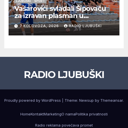
LJUBUŠKI
ŠPORT
Vašarovići svladali Šipovaču
za izravan plasman u
četvrtfinale, Grab izborio
7 KOLOVOZA, 2026
RADIO LJUBUŠKI
prolazak dalje, Klobuk ispao,
večeras počinje četvrtfinale
juniora
RADIO LJUBUŠKI
Proudly powered by WordPress
|
Theme: Newsup by
Themeansar
.
Home
Kontakt
Marketing
O nama
Politika privatnosti
Radio reklama povećava promet