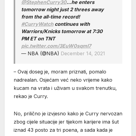
@StephenCurry30
…he enters
tomorrow night just 2 threes away
from the all-time record!
#CurryWatch
continues with
Warriors/Knicks tomorrow at 7:30
PM ET on TNT
pic.twitter.com/3EuW0sqml7
— NBA (@NBA)
December 14, 2021
– Ovaj doseg je, moram priznati, pomalo
nadrealan. Osjećam već neko vrijeme kako
kucam na vrata i uživam u svakom trenutku,
rekao je Curry.
No, prilično je izvjesno kako je Curry nervozan
zbog cijele situacije jer tijekom karijere ima šut
iznad 43 posto za tri poena, a sada kada je