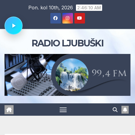
Skip
Pon. kol 10th, 2026
2:46:11 AM
to
content
RADIO LJUBUŠKI