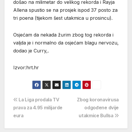
došao na milimetar do velikog rekorda i Rayja
Allena spustio se na prosjek ispod 37 posto za
tri poena (tijekom šest utakmica u prosincu).
Osjećam da nekada žurim zbog tog rekorda i
valjda je i normalno da osjećam blagu nervozu,
dodao je Curry,.
Izvor:hrt.hr
Navigacija
La Liga prodala TV
Zbog koronavirusa
prava za 4.95 milijarde
odgođene dvije
objava
eura
utakmice Bullsa