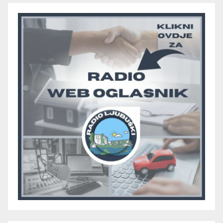
pobjedom protiv Crvenog
Grma “vratio u igru”