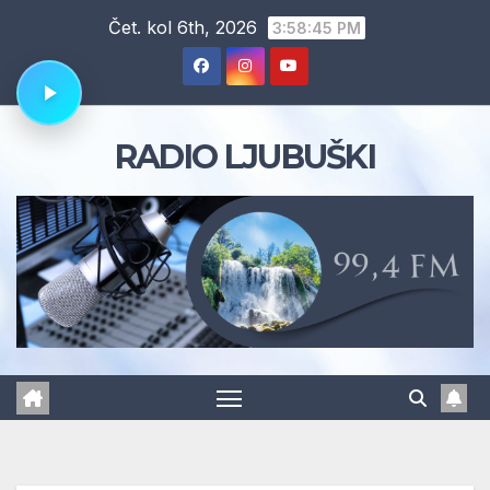
Skip
Čet. kol 6th, 2026
3:58:46 PM
to
content
RADIO LJUBUŠKI