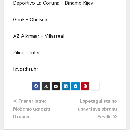
Deportivo La Coruna – Dinamo Kijev
Genk – Chelsea
AZ Alkmaar – Villarreal
Žilina – Inter
Izvor:hrt.hr
Navigacija
Trener Istre:
Lopetegui stalno
Možemo ugroziti
usavršava obranu
objava
Dinamo
Seville