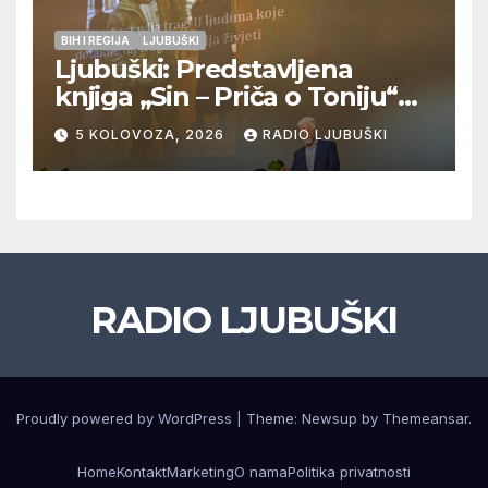
BIH I REGIJA
LJUBUŠKI
Ljubuški: Predstavljena
knjiga „Sin – Priča o Toniju“
dr. sc. Zdenka Hercega
5 KOLOVOZA, 2026
RADIO LJUBUŠKI
RADIO LJUBUŠKI
Proudly powered by WordPress
|
Theme: Newsup by
Themeansar
.
Home
Kontakt
Marketing
O nama
Politika privatnosti