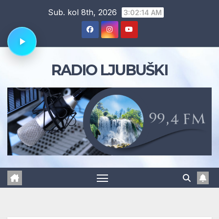
Skip
Sub. kol 8th, 2026
3:02:15 AM
to
content
RADIO LJUBUŠKI