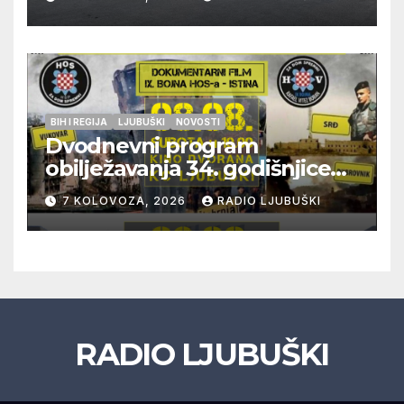
policije
BIH I REGIJA
LJUBUŠKI
NOVOSTI
Dvodnevni program
obilježavanja 34. godišnjice
pogibije generala Blaža
7 KOLOVOZA, 2026
RADIO LJUBUŠKI
Kraljevića i osmorice
pripadnika HOS-a
RADIO LJUBUŠKI