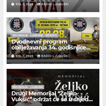
vrhunska vina, gastronomiju i
KOL 7, 2026
RADIO LJUBUŠKI
glazbu
BIH I REGIJA
LJUBUŠKI
NOVOSTI
Dvodnevni program
obilježavanja 34. godišnjice
pogibije generala Blaža
KOL 7, 2026
RADIO LJUBUŠKI
Kraljevića i osmorice
pripadnika HOS-a
BIH I REGIJA
LJUBUŠKI
Drugi Memorijal “Željko
Vukšić” održat će se u srijedu
12. kolovoza u Otoku