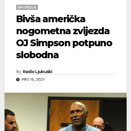
BIH I REGIJA
Bivša američka
nogometna zvijezda
OJ Simpson potpuno
slobodna
By
Radio Ljubuški
PRO 15, 2021