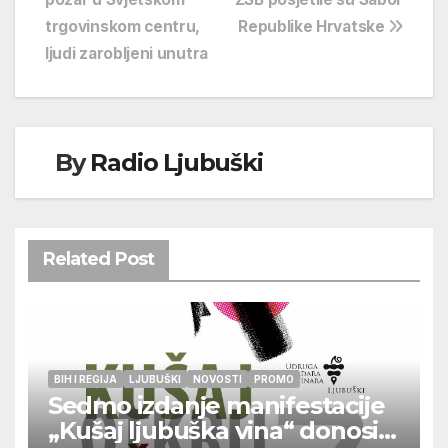
objava
trgovinskom centru,
Republike Hrvatske
ljudi zarobljeni unutra
By
Radio Ljubuški
Related Post
BIH I REGIJA
LJUBUŠKI
NOVOSTI
PROMO
Sedmo izdanje manifestacije
„Kušaj ljubuška vina“ donosi