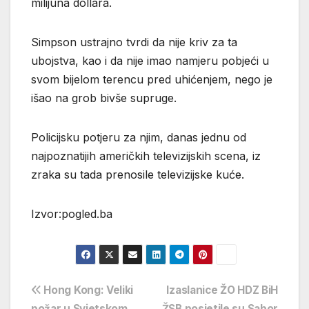
milijuna dollara.
Simpson ustrajno tvrdi da nije kriv za ta
ubojstva, kao i da nije imao namjeru pobjeći u
svom bijelom terencu pred uhićenjem, nego je
išao na grob bivše supruge.
Policijsku potjeru za njim, danas jednu od
najpoznatijih američkih televizijskih scena, iz
zraka su tada prenosile televizijske kuće.
Izvor:pogled.ba
Navigacija
Hong Kong: Veliki
Izaslanice ŽO HDZ BiH
požar u Svjetskom
ŽSB posjetile su Sabor