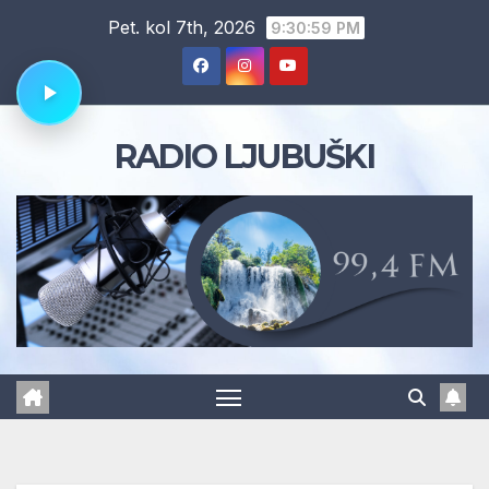
Skip
Pet. kol 7th, 2026
9:30:59 PM
to
content
RADIO LJUBUŠKI