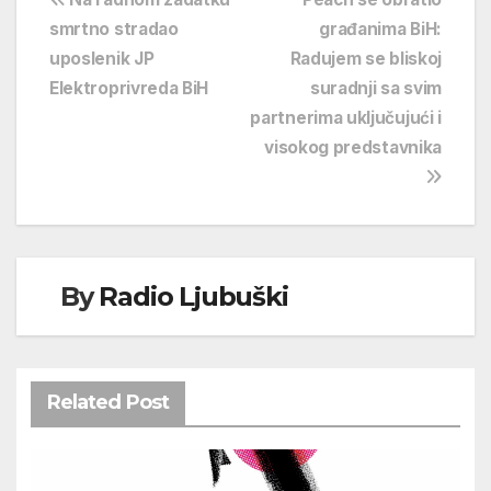
Navigacija
smrtno stradao
građanima BiH:
objava
uposlenik JP
Radujem se bliskoj
Elektroprivreda BiH
suradnji sa svim
partnerima uključujući i
visokog predstavnika
By
Radio Ljubuški
Related Post