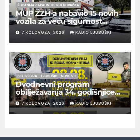
ŽUPANIJA ZAPADNOHERCEGOVAČKA
MUP ŽZH-a nabavio 15 novih
vozila za veću sigurnost
građana i učinkovitiji rad
7 KOLOVOZA, 2026
RADIO LJUBUŠKI
policije
BIH I REGIJA
LJUBUŠKI
NOVOSTI
Dvodnevni program
obilježavanja 34. godišnjice
pogibije generala Blaža
7 KOLOVOZA, 2026
RADIO LJUBUŠKI
Kraljevića i osmorice
pripadnika HOS-a