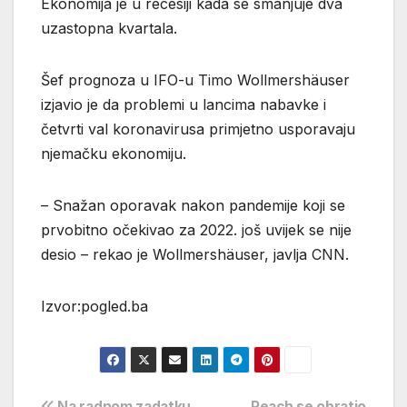
Ekonomija je u recesiji kada se smanjuje dva
uzastopna kvartala.
Šef prognoza u IFO-u Timo Wollmershäuser
izjavio je da problemi u lancima nabavke i
četvrti val koronavirusa primjetno usporavaju
njemačku ekonomiju.
– Snažan oporavak nakon pandemije koji se
prvobitno očekivao za 2022. još uvijek se nije
desio – rekao je Wollmershäuser, javlja CNN.
Izvor:pogled.ba
Na radnom zadatku
Peach se obratio