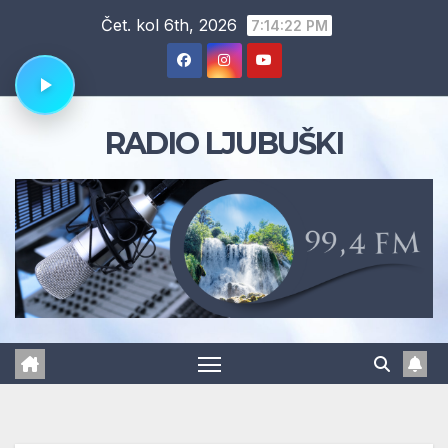
Skip
Čet. kol 6th, 2026
7:14:23 PM
to
content
RADIO LJUBUŠKI