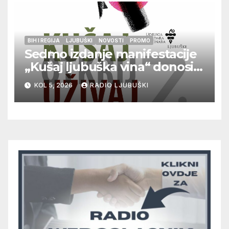
BIH I REGIJA
LJUBUŠKI
NOVOSTI
PROMO
Sedmo izdanje manifestacije
„Kušaj ljubuška vina“ donosi
vrhunska vina, gastronomiju i
KOL 5, 2026
RADIO LJUBUŠKI
glazbu