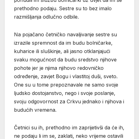
ponudili im službu bolničarki uz uvjet da im se
prethodno podaju. Sestre su to bez imalo
razmišljanja odlučno odbile.
Na pojačano četničko navaljivanje sestre su
izrazile spremnost da im budu bolničarke,
kuharice ili sluškinje, ali jasno otklanjajući
svaku mogućnost da budu sredstvo njihove
pohote jer je njima njihovo redovničko
određenje, zavjet Bogu i vlastitoj duši, sveto.
One su u tome prepoznavale ne samo svoje
ljudsko dostojanstvo, nego i svoje poslanje,
svoju odgovornost za Crkvu jednako i njihova i
budućih vremena.
Četnici su ih, prethodno im zaprijetivši da će ih,
ne podaju li im se, zaklati, neko vrijeme ostavili