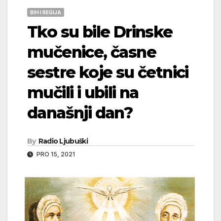
BIH I REGIJA
Tko su bile Drinske
mučenice, časne
sestre koje su četnici
mučili i ubili na
današnji dan?
By
Radio Ljubuški
PRO 15, 2021