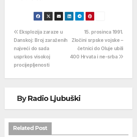
Navigacija
Eksplozija zaraze u
15. prosinca 1991.
Danskoj: Broj zaraženih
Zločini srpske vojske –
objava
najveći do sada
četnici do Oluje ubili
usprkos visokoj
400 Hrvata i ne-srba
procijepljenosti
By
Radio Ljubuški
Related Post