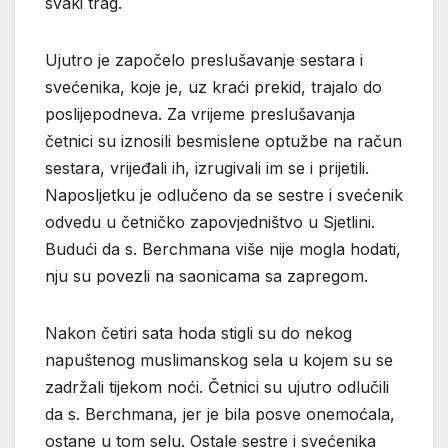
svaki trag.
Ujutro je započelo preslušavanje sestara i
svećenika, koje je, uz kraći prekid, trajalo do
poslijepodneva. Za vrijeme preslušavanja
četnici su iznosili besmislene optužbe na račun
sestara, vrijeđali ih, izrugivali im se i prijetili.
Naposljetku je odlučeno da se sestre i svećenik
odvedu u četničko zapovjedništvo u Sjetlini.
Budući da s. Berchmana više nije mogla hodati,
nju su povezli na saonicama sa zapregom.
Nakon četiri sata hoda stigli su do nekog
napuštenog muslimanskog sela u kojem su se
zadržali tijekom noći. Četnici su ujutro odlučili
da s. Berchmana, jer je bila posve onemoćala,
ostane u tom selu. Ostale sestre i svećenika