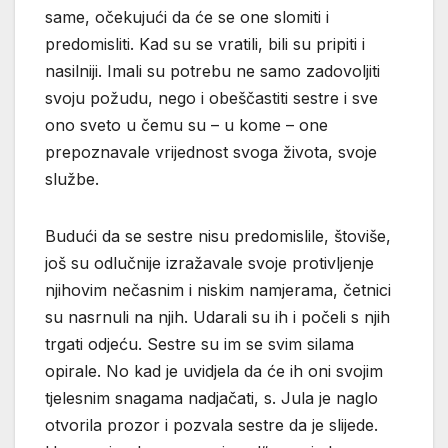
same, očekujući da će se one slomiti i
predomisliti. Kad su se vratili, bili su pripiti i
nasilniji. Imali su potrebu ne samo zadovoljiti
svoju požudu, nego i obeščastiti sestre i sve
ono sveto u čemu su – u kome – one
prepoznavale vrijednost svoga života, svoje
službe.
Budući da se sestre nisu predomislile, štoviše,
još su odlučnije izražavale svoje protivljenje
njihovim nečasnim i niskim namjerama, četnici
su nasrnuli na njih. Udarali su ih i počeli s njih
trgati odjeću. Sestre su im se svim silama
opirale. No kad je uvidjela da će ih oni svojim
tjelesnim snagama nadjačati, s. Jula je naglo
otvorila prozor i pozvala sestre da je slijede.