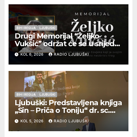
BIH I REGIJA
LJUBUŠKI
Drugi Memorijal “Željko
Vukšić” održat će se u srijedu
12. kolovoza u Otoku
KOL 6, 2026
RADIO LJUBUŠKI
BIH I REGIJA
LJUBUŠKI
Ljubuški: Predstavljena knjiga
„Sin – Priča o Toniju“ dr. sc.
Zdenka Hercega
KOL 5, 2026
RADIO LJUBUŠKI