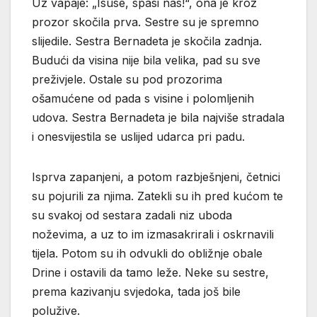
Uz vapaje: „Isuse, spasi nas!“, ona je kroz
prozor skočila prva. Sestre su je spremno
slijedile. Sestra Bernadeta je skočila zadnja.
Budući da visina nije bila velika, pad su sve
preživjele. Ostale su pod prozorima
ošamućene od pada s visine i polomljenih
udova. Sestra Bernadeta je bila najviše stradala
i onesvijestila se uslijed udarca pri padu.
Isprva zapanjeni, a potom razbješnjeni, četnici
su pojurili za njima. Zatekli su ih pred kućom te
su svakoj od sestara zadali niz uboda
noževima, a uz to im izmasakrirali i oskrnavili
tijela. Potom su ih odvukli do obližnje obale
Drine i ostavili da tamo leže. Neke su sestre,
prema kazivanju svjedoka, tada još bile
polužive.