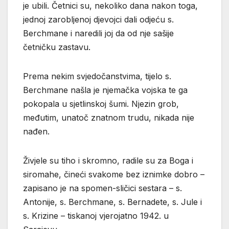
je ubili. Četnici su, nekoliko dana nakon toga,
jednoj zarobljenoj djevojci dali odjeću s.
Berchmane i naredili joj da od nje sašije
četničku zastavu.
Prema nekim svjedočanstvima, tijelo s.
Berchmane našla je njemačka vojska te ga
pokopala u sjetlinskoj šumi. Njezin grob,
međutim, unatoč znatnom trudu, nikada nije
nađen.
Živjele su tiho i skromno, radile su za Boga i
siromahe, čineći svakome bez iznimke dobro –
zapisano je na spomen-sličici sestara – s.
Antonije, s. Berchmane, s. Bernadete, s. Jule i
s. Krizine – tiskanoj vjerojatno 1942. u