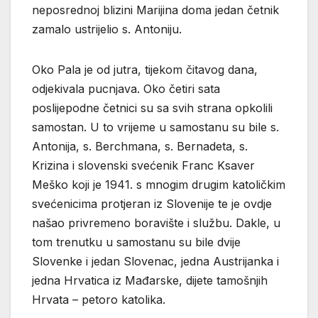
neposrednoj blizini Marijina doma jedan četnik
zamalo ustrijelio s. Antoniju.
Oko Pala je od jutra, tijekom čitavog dana,
odjekivala pucnjava. Oko četiri sata
poslijepodne četnici su sa svih strana opkolili
samostan. U to vrijeme u samostanu su bile s.
Antonija, s. Berchmana, s. Bernadeta, s.
Krizina i slovenski svećenik Franc Ksaver
Meško koji je 1941. s mnogim drugim katoličkim
svećenicima protjeran iz Slovenije te je ovdje
našao privremeno boravište i službu. Dakle, u
tom trenutku u samostanu su bile dvije
Slovenke i jedan Slovenac, jedna Austrijanka i
jedna Hrvatica iz Mađarske, dijete tamošnjih
Hrvata – petoro katolika.