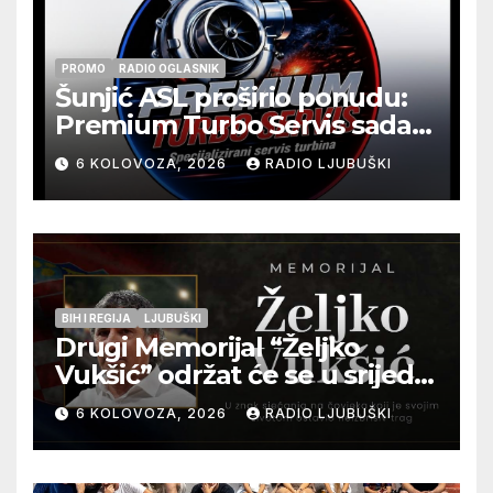
PROMO
RADIO OGLASNIK
Šunjić ASL proširio ponudu:
Premium Turbo Servis sada
na jednoj adresi u Ljubuškom
6 KOLOVOZA, 2026
RADIO LJUBUŠKI
BIH I REGIJA
LJUBUŠKI
Drugi Memorijal “Željko
Vukšić” održat će se u srijedu
12. kolovoza u Otoku
6 KOLOVOZA, 2026
RADIO LJUBUŠKI