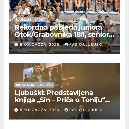
LJUBUŠKI
ŠPORT
Rekordna pobjeda juniora
Otok/Grabovnika 18:1, seniori
Pregrađa u četvrtfinalu,
6 KOLOVOZA, 2026
RADIO LJUBUŠKI
Veljaci i Cerno/Crnopod u
doigravanju, Grljevići završili
natjecanje
BIH I REGIJA
LJUBUŠKI
Ljubuški: Predstavljena
knjiga „Sin – Priča o Toniju“
dr. sc. Zdenka Hercega
5 KOLOVOZA, 2026
RADIO LJUBUŠKI