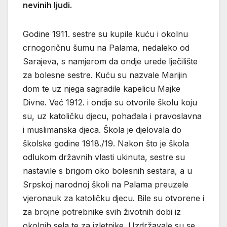
nevinih ljudi.
Godine 1911. sestre su kupile kuću i okolnu
crnogoričnu šumu na Palama, nedaleko od
Sarajeva, s namjerom da ondje urede lječilište
za bolesne sestre. Kuću su nazvale Marijin
dom te uz njega sagradile kapelicu Majke
Divne. Već 1912. i ondje su otvorile školu koju
su, uz katoličku djecu, pohađala i pravoslavna
i muslimanska djeca. Škola je djelovala do
školske godine 1918./19. Nakon što je škola
odlukom državnih vlasti ukinuta, sestre su
nastavile s brigom oko bolesnih sestara, a u
Srpskoj narodnoj školi na Palama preuzele
vjeronauk za katoličku djecu. Bile su otvorene i
za brojne potrebnike svih životnih dobi iz
okolnih sela te za izletnike. Uzdržavale su se