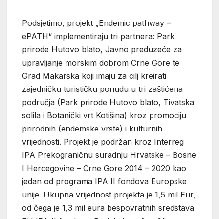
Podsjetimo, projekt „Endemic pathway –
ePATH“ implementiraju tri partnera: Park
prirode Hutovo blato, Javno preduzeće za
upravljanje morskim dobrom Crne Gore te
Grad Makarska koji imaju za cilj kreirati
zajedničku turističku ponudu u tri zaštićena
područja (Park prirode Hutovo blato, Tivatska
solila i Botanički vrt Kotišina) kroz promociju
prirodnih (endemske vrste) i kulturnih
vrijednosti. Projekt je podržan kroz Interreg
IPA Prekograničnu suradnju Hrvatske – Bosne
I Hercegovine – Crne Gore 2014 – 2020 kao
jedan od programa IPA II fondova Europske
unije. Ukupna vrijednost projekta je 1,5 mil Eur,
od čega je 1,3 mil eura bespovratnih sredstava