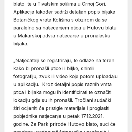
blato, te u Tivatskim solilima u Crnoj Gori.
Aplikacija također sadrži detaljan popis biljaka
Botaničkog vrata Kotišina s obzirom da se
paralelno sa natjecanjem ptica u Hutovu blatu,
u Makarskoj odvija natjecanje u pronalasku
biljaka.
„Natjecatelji se registriraju, te odlaze na teren
kako bi pronašli ptice ili biljke, snimili
fotografiju, zvuk ili video koje potom uploadaju
u aplikaciju. Kroz detaljni popis raznih vrsta
ptica i biljaka mogu ih identificirati te označiti
lokaciju gdje su ih pronašli. Tročlani sudački
žiri ocijeniti će pristigle materijale i proglasiti
pobjednike natjecanja u petak 17.12.2021.
godine. Za Park prirode Hutovo blato, suci će
posebno vrednovati fotografije ugroženih i