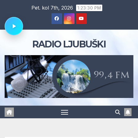
Skip
Pet. kol 7th, 2026
1:23:31 PM
to
content
RADIO LJUBUŠKI