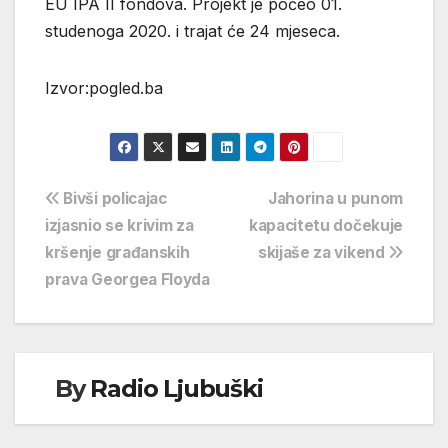
EU IPA II fondova. Projekt je počeo 01.
studenoga 2020. i trajat će 24 mjeseca.
Izvor:pogled.ba
Navigacija
Bivši policajac
Jahorina u punom
izjasnio se krivim za
kapacitetu dočekuje
objava
kršenje građanskih
skijaše za vikend
prava Georgea Floyda
By
Radio Ljubuški