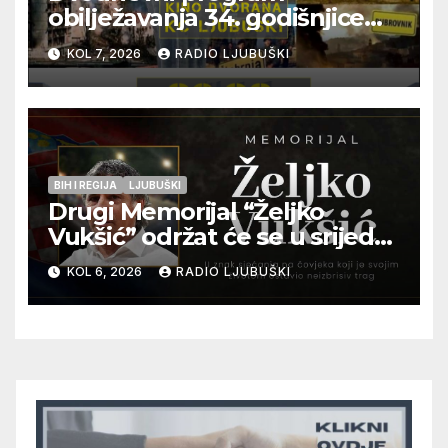
obilježavanja 34. godišnjice
pogibije generala Blaža
KOL 7, 2026
RADIO LJUBUŠKI
Kraljevića i osmorice
pripadnika HOS-a
BIH I REGIJA
LJUBUŠKI
Drugi Memorijal “Željko
Vukšić” održat će se u srijedu
12. kolovoza u Otoku
KOL 6, 2026
RADIO LJUBUŠKI