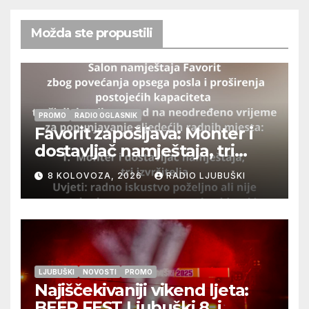
Možda ste propustili
PROMO
RADIO OGLASNIK
Favorit zapošljava: Monter i
dostavljač namještaja, tri
izvršitelja
8 KOLOVOZA, 2026
RADIO LJUBUŠKI
LJUBUŠKI
NOVOSTI
PROMO
Najiščekivaniji vikend ljeta:
BEER FEST Ljubuški 8. i