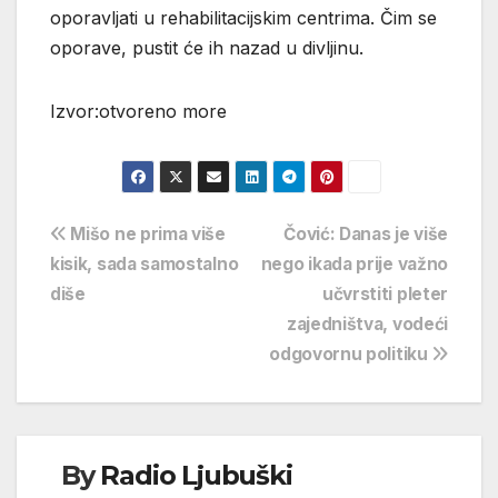
oporavljati u rehabilitacijskim centrima. Čim se
oporave, pustit će ih nazad u divljinu.
Izvor:otvoreno more
Navigacija
Mišo ne prima više
Čović: Danas je više
kisik, sada samostalno
nego ikada prije važno
objava
diše
učvrstiti pleter
zajedništva, vodeći
odgovornu politiku
By
Radio Ljubuški