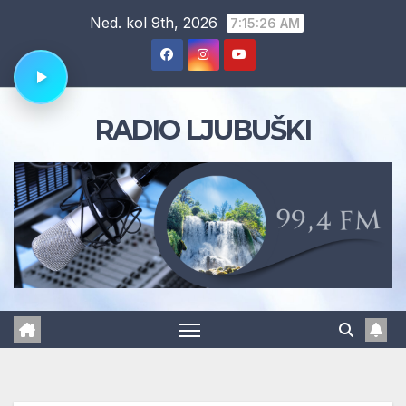
Skip
Ned. kol 9th, 2026
7:15:27 AM
to
content
RADIO LJUBUŠKI