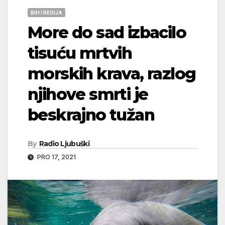
BIH I REGIJA
More do sad izbacilo
tisuću mrtvih
morskih krava, razlog
njihove smrti je
beskrajno tužan
By
Radio Ljubuški
PRO 17, 2021