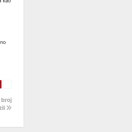
a kao
sno
 broj
zil