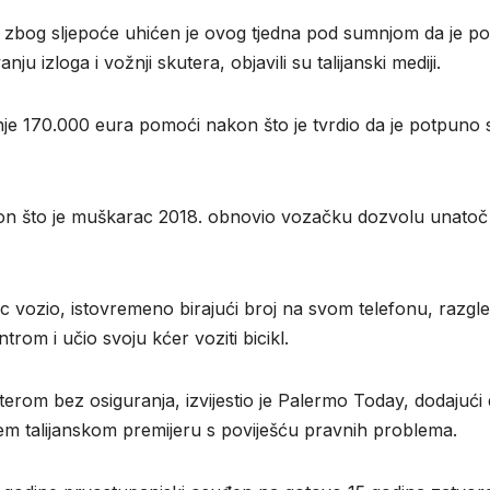
 zbog sljepoće uhićen je ovog tjedna pod sumnjom da je po
ju izloga i vožnji skutera, objavili su talijanski mediji.
e 170.000 eura pomoći nakon što je tvrdio da je potpuno s
nakon što je muškarac 2018. obnovio vozačku dozvolu unatoč
ac vozio, istovremeno birajući broj na svom telefonu, razgl
rom i učio svoju kćer voziti bicikl.
erom bez osiguranja, izvijestio je Palermo Today, dodajući 
m talijanskom premijeru s poviješću pravnih problema.