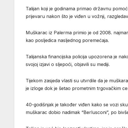
Talijan koji je godinama primao državnu pomoć
prijevaru nakon što je viđen u vožnji, razgledavan
Muškarac iz Palerma primio je od 2008. najmanj
kao posljedica nasljednog poremećaja.
Talijanska financijska policija upozorena je 
svojoj izjavi o sljepoći, objavili su mediji.
Tijekom zasjeda vlasti su utvrdile da je muškar
je izloge dok je šetao prometnim trgovačkim cent
40-godišnjak je također viđen kako se vozi skut
muškarac dobio nadimak “Berlusconi”, po bivše