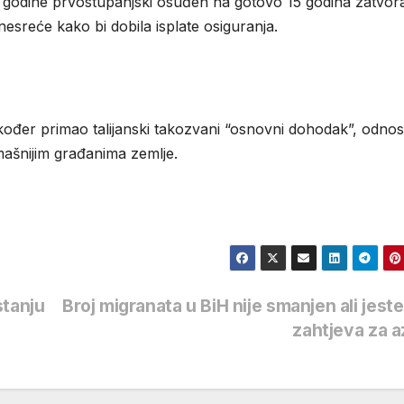
ošle godine prvostupanjski osuđen na gotovo 15 godina zatvor
nesreće kako bi dobila isplate osiguranja.
akođer primao talijanski takozvani “osnovni dohodak”, odno
mašnijim građanima zemlje.
stanju
Broj migranata u BiH nije smanjen ali jeste
zahtjeva za a