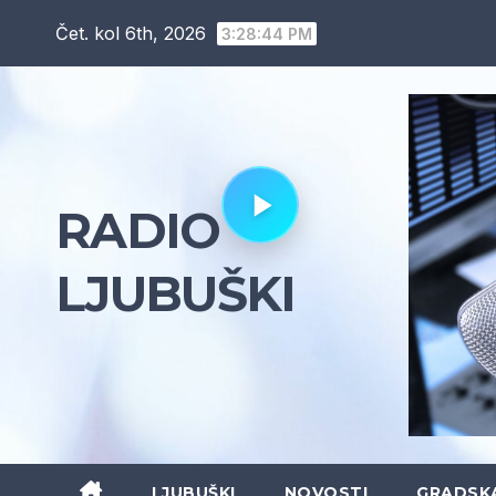
Skip
Čet. kol 6th, 2026
3:28:45 PM
to
content
RADIO
LJUBUŠKI
LJUBUŠKI
NOVOSTI
GRADSK