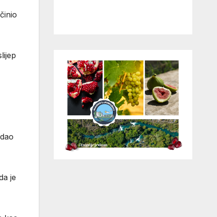
činio
lijep
edao
da je