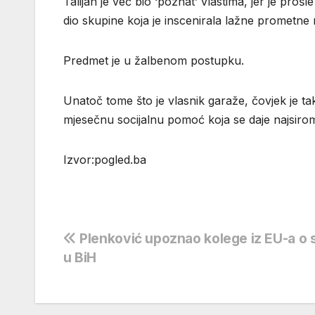
Talijan je već bio ‘poznat’ vlastima, jer je pr
dio skupine koja je inscenirala lažne prometne 
Predmet je u žalbenom postupku.
Unatoč tome što je vlasnik garaže, čovjek je t
mjesečnu socijalnu pomoć koja se daje najsiro
Izvor:pogled.ba
Navigacija
Plenković upoznao kolege iz EU-a o 
u BiH
objava