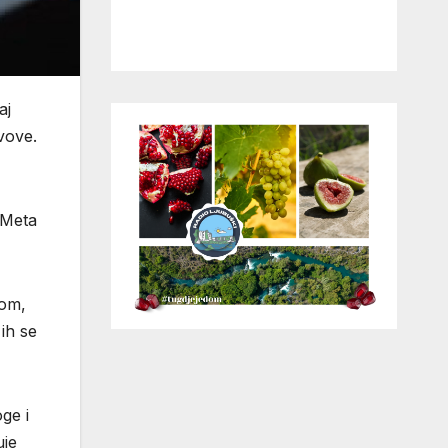
aj
vove.
 Meta
tom,
ih se
ge i
uje