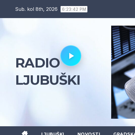
Skip
Sub. kol 8th, 2026
6:23:44 PM
to
content
RADIO
LJUBUŠKI
LJUBUŠKI
NOVOSTI
GRADSK