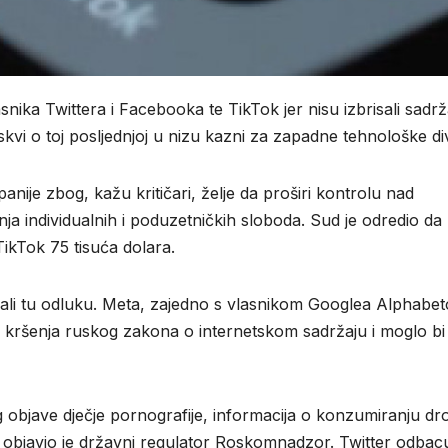
snika Twittera i Facebooka te TikTok jer nisu izbrisali sadrž
oskvi o toj posljednjoj u nizu kazni za zapadne tehnološke di
nije zbog, kažu kritičari, želje da proširi kontrolu nad
ja individualnih i poduzetničkih sloboda. Sud je odredio da
TikTok 75 tisuća dolara.
rali tu odluku. Meta, zajedno s vlasnikom Googlea Alphabe
 kršenja ruskog zakona o internetskom sadržaju i moglo bi 
g objave dječje pornografije, informacija o konzumiranju dro
 objavio je državni regulator Roskomnadzor. Twitter odbac