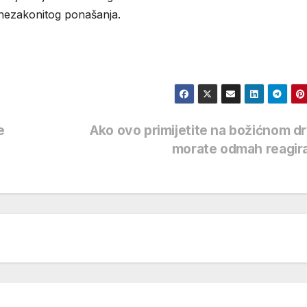
 nezakonitog ponašanja.
e
Ako ovo primijetite na božićnom d
morate odmah reagir