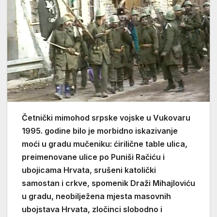
Četnički mimohod srpske vojske u Vukovaru
1995. godine bilo je morbidno iskazivanje
moći u gradu mučeniku: ćirilične table ulica,
preimenovane ulice po Puniši Račiću i
ubojicama Hrvata, srušeni katolički
samostan i crkve, spomenik Draži Mihajloviću
u gradu, neobilježena mjesta masovnih
ubojstava Hrvata, zločinci slobodno i