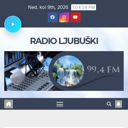
Skip
Ned. kol 9th, 2026
1:04:25 PM
to
content
RADIO LJUBUŠKI