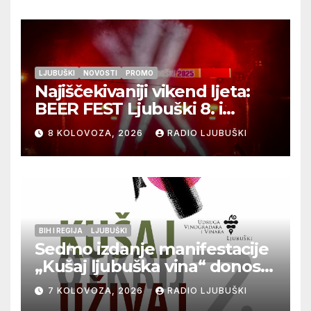
LJUBUŠKI
NOVOSTI
PROMO
Najiščekivaniji vikend ljeta:
BEER FEST Ljubuški 8. i
9.kolovoza
8 KOLOVOZA, 2026
RADIO LJUBUŠKI
BIH I REGIJA
LJUBUŠKI
Sedmo izdanje manifestacije
„Kušaj ljubuška vina“ donosi
vrhunska vina, gastronomiju i
7 KOLOVOZA, 2026
RADIO LJUBUŠKI
glazbu