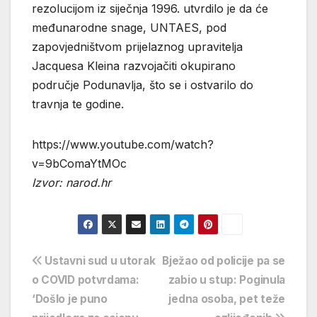
rezolucijom iz siječnja 1996. utvrdilo je da će
međunarodne snage, UNTAES, pod
zapovjedništvom prijelaznog upravitelja
Jacquesa Kleina razvojačiti okupirano
područje Podunavlja, što se i ostvarilo do
travnja te godine.
https://www.youtube.com/watch?
v=9bComaYtMOc
Izvor: narod.hr
Navigacija
Ustavni sud u utorak
Bježao od policije pa se
o COVID potvrdama:
zabio u stup: Poginula
objava
‘Došlo je puno
jedna osoba, pet teže