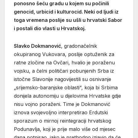
ponosno šeću gradu u kojem su počinili
genocid, urbicid i kulturocid. Neki od ljudi iz
toga vremena poslije su ušli u hrvatski Sabor
i postali dio vlasti u Hrvatskoj.
Slavko Dokmanović
, gradonačelnik
okupiranog Vukovara, poslije optuženik za
ratne zločine na Ovčari, hvalio je poraženu
vojsku, a čelni političari pobunjenih Srba iz
istočne Slavonije nagovijestili su osnivanje
„srijemsko-baranjske oblasti“, koja bi Srbima
donijela autonomiju u dijelovima Hrvatske gdje
nisu vojno poraženi. Time je Dokmanović
iznova svojevoljno interpretirao Erdutski
sporazum o mirnoj reintegraciji hrvatskog
Podunavlja, koji je prije malo više od mjesec
dana potpisao, iako je prethodno izjavio da će