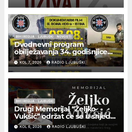
glazbu
BIH I REGIJA
LJUBUŠKI
NOVOSTI
Dvodnevni program
obilježavanja 34. godišnjice
pogibije generala Blaža
KOL 7, 2026
RADIO LJUBUŠKI
Kraljevića i osmorice
pripadnika HOS-a
BIH I REGIJA
LJUBUŠKI
Drugi Memorijal “Željko
Vukšić” održat će se u srijedu
12. kolovoza u Otoku
KOL 6, 2026
RADIO LJUBUŠKI