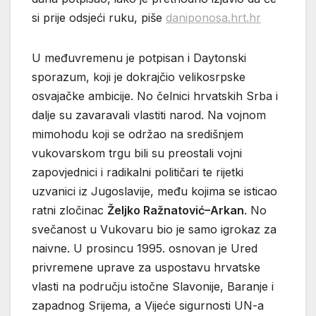
si prije odsjeći ruku, piše
daniponosa.hrt.hr
U međuvremenu je potpisan i Daytonski
sporazum, koji je dokrajčio velikosrpske
osvajačke ambicije. No čelnici hrvatskih Srba i
dalje su zavaravali vlastiti narod. Na vojnom
mimohodu koji se održao na središnjem
vukovarskom trgu bili su preostali vojni
zapovjednici i radikalni političari te rijetki
uzvanici iz Jugoslavije, među kojima se isticao
ratni zločinac
Željko Ražnatović–Arkan
. No
svečanost u Vukovaru bio je samo igrokaz za
naivne. U prosincu 1995. osnovan je Ured
privremene uprave za uspostavu hrvatske
vlasti na području istočne Slavonije, Baranje i
zapadnog Srijema, a Vijeće sigurnosti UN-a