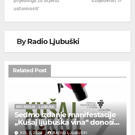
prijedloga za ocjenu
ozlijeđenih
ustavnosti’
By
Radio Ljubuški
Related Post
BIH I REGIJA
LJUBUŠKI
Sedmo izdanje manifestacije
„Kušaj ljubuška vina“ donosi
vrhunska vina, gastronomiju i
KOL 7, 2026
RADIO LJUBUŠKI