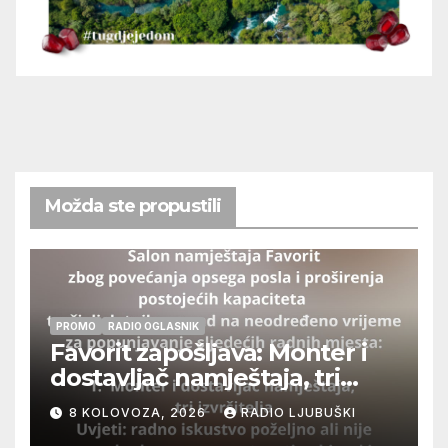
Možda ste propustili
PROMO
RADIO OGLASNIK
Favorit zapošljava: Monter i
dostavljač namještaja, tri
izvršitelja
8 KOLOVOZA, 2026
RADIO LJUBUŠKI