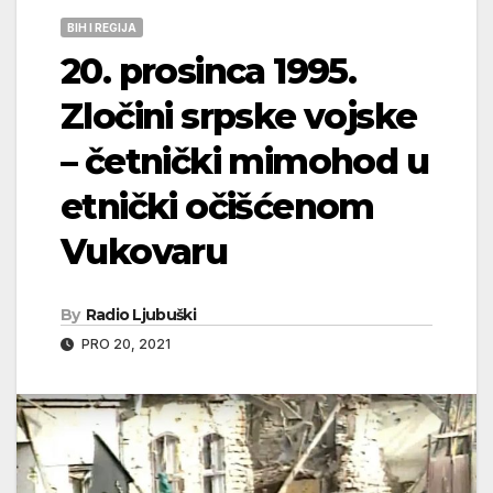
BIH I REGIJA
20. prosinca 1995.
Zločini srpske vojske
– četnički mimohod u
etnički očišćenom
Vukovaru
By
Radio Ljubuški
PRO 20, 2021