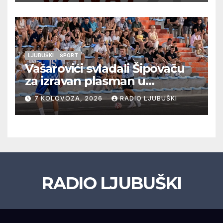
LJUBUŠKI
ŠPORT
Vašarovići svladali Šipovaču
za izravan plasman u
četvrtfinale, Grab izborio
7 KOLOVOZA, 2026
RADIO LJUBUŠKI
prolazak dalje, Klobuk ispao,
večeras počinje četvrtfinale
juniora
RADIO LJUBUŠKI