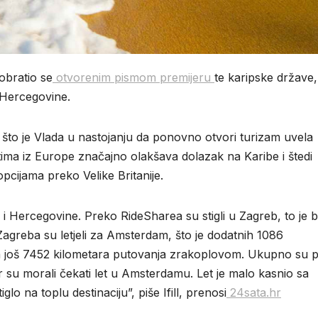
 obratio se
otvorenim pismom premijeru
te karipske države,
 Hercegovine.
što je Vlada u nastojanju da ponovno otvori turizam uvela
tima iz Europe značajno olakšava dolazak na Karibe i štedi
pcijama preko Velike Britanije.
 i Hercegovine. Preko RideSharea su stigli u Zagreb, to je b
 Zagreba su letjeli za Amsterdam, što je dodatnih 1086
a još 7452 kilometara putovanja zrakoplovom. Ukupno su p
er su morali čekati let u Amsterdamu. Let je malo kasnio sa
lo na toplu destinaciju”, piše Ifill, prenosi
24sata.hr