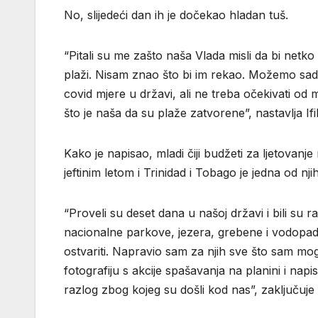
No, slijedeći dan ih je dočekao hladan tuš.
“Pitali su me zašto naša Vlada misli da bi netk
plaži. Nisam znao što bi im rekao. Možemo sad re
covid mjere u državi, ali ne treba očekivati od 
što je naša da su plaže zatvorene”, nastavlja Ifil
Kako je napisao, mladi čiji budžeti za ljetovanje 
jeftinim letom i Trinidad i Tobago je jedna od njih
“Proveli su deset dana u našoj državi i bili su r
nacionalne parkove, jezera, grebene i vodopade, 
ostvariti. Napravio sam za njih sve što sam moga
fotografiju s akcije spašavanja na planini i nap
razlog zbog kojeg su došli kod nas”, zaključuje If