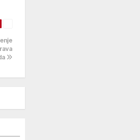
đenje
rava
oda