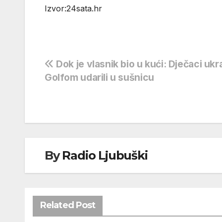
Izvor:24sata.hr
Navigacija
Dok je vlasnik bio u kući: Dječaci uk
Golfom udarili u sušnicu
objava
By
Radio Ljubuški
Related Post