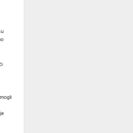
su
ao
ći
 mogli
je