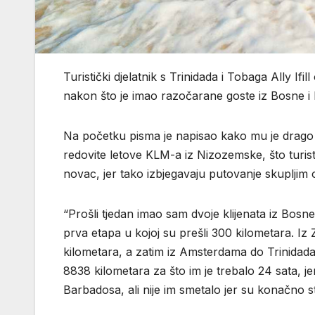
Turistički djelatnik s Trinidada i Tobaga Ally Ifill
nakon što je imao razočarane goste iz Bosne i
Na početku pisma je napisao kako mu je drago 
redovite letove KLM-a iz Nizozemske, što turis
novac, jer tako izbjegavaju putovanje skupljim o
“Prošli tjedan imao sam dvoje klijenata iz Bosne
prva etapa u kojoj su prešli 300 kilometara. Iz
kilometara, a zatim iz Amsterdama do Trinidad
8838 kilometara za što im je trebalo 24 sata, j
Barbadosa, ali nije im smetalo jer su konačno stig