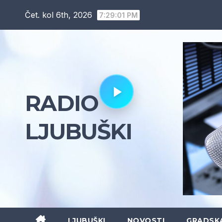
Skip
Čet. kol 6th, 2026
7:29:02 PM
to
content
RADIO
LJUBUŠKI
LJUBUŠKI
NOVOSTI
GRADSK