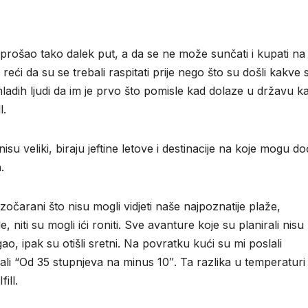
o prošao tako dalek put, a da se ne može sunčati i kupati na
ći da su se trebali raspitati prije nego što su došli kakve 
mladih ljudi da im je prvo što pomisle kad dolaze u državu k
l.
nisu veliki, biraju jeftine letove i destinacije na koje mogu do
.
azočarani što nisu mogli vidjeti naše najpoznatije plaže,
niti su mogli ići roniti. Sve avanture koje su planirali nisu
o, ipak su otišli sretni. Na povratku kući su mi poslali
isali “Od 35 stupnjeva na minus 10″. Ta razlika u temperaturi 
ill.