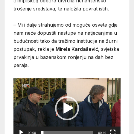
olimpijskog odbora utvrdila nenamjensko
trošenje sredstava, te naložila povrat istih.
– Mi i dalje strahujemo od moguće osvete gdje
nam neće dopustiti nastupe na natjecanjima u
budućnosti tako da tražimo institucije na žurni
postupak, rekla je
Mirela Kardašević
, svjetska
prvakinja u bazenskom ronjenju na dah bez
peraja.
Reproduktor
videozapisa
00:00
00:49