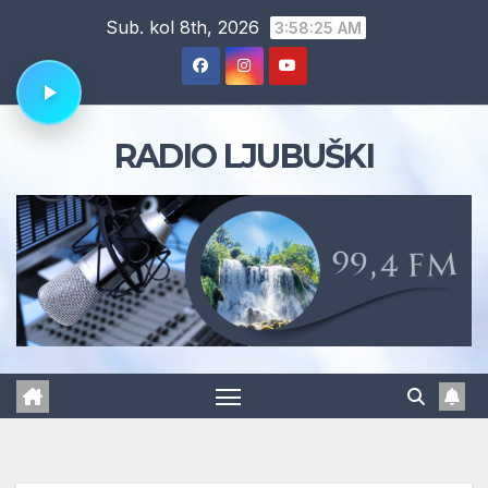
Skip
Sub. kol 8th, 2026
3:58:25 AM
to
content
RADIO LJUBUŠKI