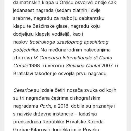
dalmatinskih klapa u Omišu osvojivši ondje čak
jedanaest nagrada (sedam zlatnih i dvije
srebrne, nagradu za najbolju debitantsku
klapu te Bašćinske glase, nagradu koju
dodjeljuju klapski voditelji), kao i
naslov
trostrukoga uzastopnog apsolutnog
pobjednika
. Na međunarodnim natjecanjima
zborova
IX Concorso Internationale di Canto
Corale
1998
.
u Veroni i
Slovakia Cantat
2007. u
Bratislavi također je osvojila prvu nagradu.
Cesarice
su izdale četiri nosača zvuka od kojih
su tri nagrađena četirima diskografskim
nagradama
Porin
, a 2018. dobile su priznanje i
s najviše državne instancije ‒ tadašnja
predsjednica Republike Hrvatske Kolinda
Grabar-Kitarović dodijelila im je Povelju