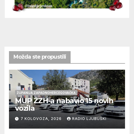
Možda ste propustili
ŽUPANIJA ZAPADNOHERCEGOVAČKA
MUP ŽZH-a nabavio 15 novih
vozila
7 KOLOVOZA, 2026
RADIO LJUBUŠKI