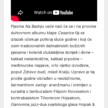
Pjesma
Na Badnju veče
naći će se i na prvome
duhovnom albumu klape
Cesarice
čiji se
izlazak očekuje potkraj iduće godine i koji će
osim tradicionalnih dalmatinskih božićnih
pjesama i kolendi slušateljima donijeti i divne –
katkad melankolične, katkad prpošne –
međimurske napjeve, vrlo rijetko izvođene,
poput
Zdravo budi, mladi Kralju
. Upravo je taj
prošle godine obrađen u neobičnome,
šarmantnom
swing
– aranžmanu i snimljen u
suradnji s tamburašem Filipom Novoselom i
kontrabasistom Tihomirom Hojsakom,
članovima
jazz
-dua svjetskoga glasa Hojsak &