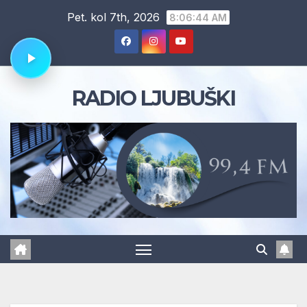
Skip
Pet. kol 7th, 2026
8:06:45 AM
to
content
RADIO LJUBUŠKI