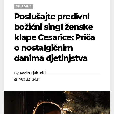
BIH I REGIJA
Poslušajte predivni
božićni singl ženske
klape Cesarice: Priča
o nostalgičnim
danima djetinjstva
By
Radio Ljubuški
PRO 22, 2021