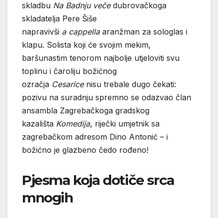
skladbu
Na Badnju veče
dubrovačkoga
skladatelja Pere Šiše
napravivši
a cappella
aranžman za sologlas i
klapu. Solista koji će svojim mekim,
baršunastim tenorom najbolje utjeloviti svu
toplinu i čaroliju božićnog
ozračja
Cesarice
nisu trebale dugo čekati:
pozivu na suradnju spremno se odazvao član
ansambla Zagrebačkoga gradskog
kazališta
Komedija
, riječki umjetnik sa
zagrebačkom adresom Dino Antonić – i
božićno je glazbeno čedo rođeno!
Pjesma koja dotiče srca
mnogih