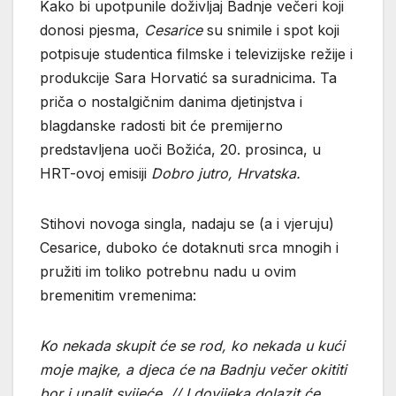
Kako bi upotpunile doživljaj Badnje večeri koji
donosi pjesma,
Cesarice
su snimile i spot koji
potpisuje studentica filmske i televizijske režije i
produkcije Sara Horvatić sa suradnicima. Ta
priča o nostalgičnim danima djetinjstva i
blagdanske radosti bit će premijerno
predstavljena uoči Božića, 20. prosinca, u
HRT-ovoj emisiji
Dobro jutro, Hrvatska.
Stihovi novoga singla, nadaju se (a i vjeruju)
Cesarice, duboko će dotaknuti srca mnogih i
pružiti im toliko potrebnu nadu u ovim
bremenitim vremenima:
Ko nekada skupit će se rod, ko nekada u kući
moje majke, a djeca će na Badnju večer okititi
bor i upalit svijeće. // I dovijeka dolazit će