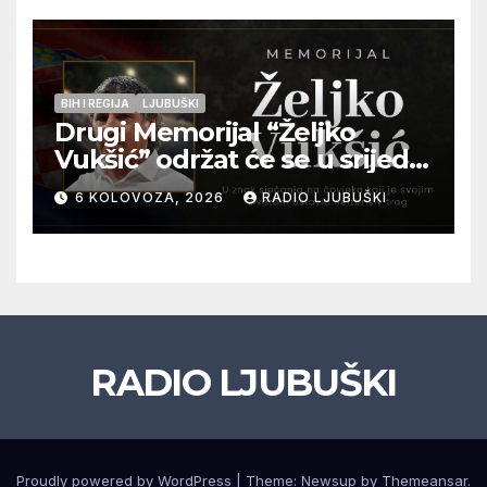
BIH I REGIJA
LJUBUŠKI
Drugi Memorijal “Željko
Vukšić” održat će se u srijedu
12. kolovoza u Otoku
6 KOLOVOZA, 2026
RADIO LJUBUŠKI
RADIO LJUBUŠKI
Proudly powered by WordPress
|
Theme: Newsup by
Themeansar
.