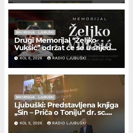
pripadnika HOS-a
BIH I REGIJA
LJUBUŠKI
Drugi Memorijal “Željko
Vukšić” održat će se u srijedu
12. kolovoza u Otoku
KOL 6, 2026
RADIO LJUBUŠKI
BIH I REGIJA
LJUBUŠKI
Ljubuški: Predstavljena knjiga
„Sin – Priča o Toniju“ dr. sc.
Zdenka Hercega
KOL 5, 2026
RADIO LJUBUŠKI