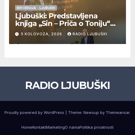
BIH I REGIJA
LJUBUŠKI
Ljubuški: Predstavljena
knjiga „Sin – Priča o Toniju“
dr. sc. Zdenka Hercega
5 KOLOVOZA, 2026
RADIO LJUBUŠKI
RADIO LJUBUŠKI
Proudly powered by WordPress
|
Theme: Newsup by
Themeansar
.
Home
Kontakt
Marketing
O nama
Politika privatnosti