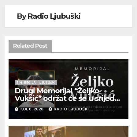
By
Radio Ljubuški
Related Post
BIH I REGIJA
LJUBUŠKI
Drugi Memorijal “Željko
Vukšić” održat će se u srijedu
12. kolovoza u Otoku
KOL 6, 2026
RADIO LJUBUŠKI