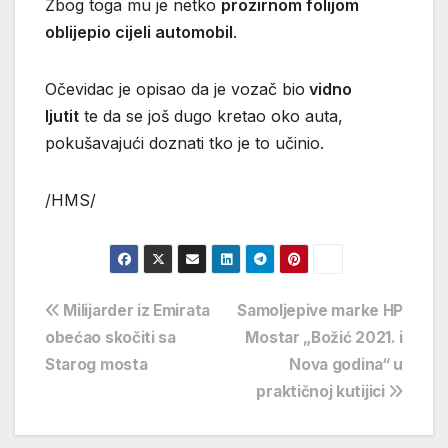
Zbog toga mu je netko
prozirnom folijom
oblijepio cijeli automobil
.
Očevidac je opisao da je vozač bio
vidno
ljutit
te da se još dugo kretao oko auta,
pokušavajući doznati tko je to učinio.
/HMS/
Navigacija
Milijarder iz Emirata
Samoljepive marke HP
obećao skočiti sa
Mostar „Božić 2021. i
objava
Starog mosta
Nova godina“ u
praktičnoj kutijici