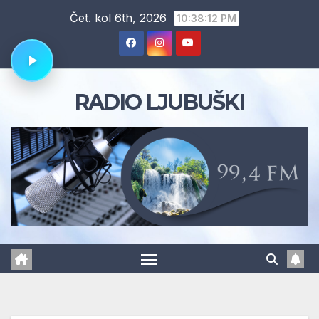
Skip
Čet. kol 6th, 2026
10:38:12 PM
to
content
RADIO LJUBUŠKI