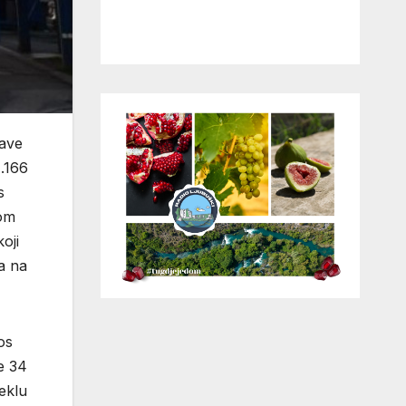
rave
.166
s
bom
oji
ma na
os
e 34
jeklu