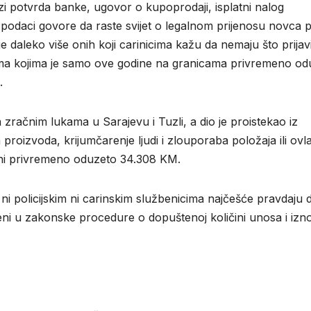
i potvrda banke, ugovor o kupoprodaji, isplatni nalog
o podaci govore da raste svijet o legalnom prijenosu novca 
 daleko više onih koji carinicima kažu da nemaju što prijavi
rema kojima je samo ove godine na granicama privremeno od
.
zračnim lukama u Sarajevu i Tuzli, a dio je proistekao iz
roizvoda, krijumčarenje ljudi i zlouporaba položaja ili ovlas
 lani privremeno oduzeto 34.308 KM.
 ni policijskim ni carinskim službenicima najčešće pravdaju 
eni u zakonske procedure o dopuštenoj količini unosa i izn