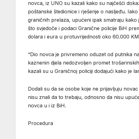
novca, iz UNO su kazali kako su najčešći dokaz
poštanske štedionice i rješenje o nasljeđu. Iak
graničnih prelaza, upućeni ipak smatraju kako je
što svjedoče i podaci Granične policije BiH p
dolara i eura u protuvrijednosti oko 60.000 KM
“Dio novca je privremeno oduzet od putnika na 
kaznenin djela nedozvoljen promet trošarinskih p
kazali su u Graničnoj policiji dodajući kako je
Dodali su da se osobe koje ne prijavljuju novac
nisu znali da to trebaju, odnosno da nisu upuć
novca u i iz BiH.
Procedura