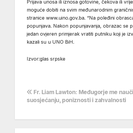
Prijava unosa ili iznosa gotovine, čekova ili vri
moguće dobiti na svim međunarodnim graničnim p
stranice www.uino.gov.ba. “Na poleđini obrasca
popunjava. Nakon popunjavanja, obrazac se pr
jedan ovjeren primjerak vratiti putniku koji je iz
kazali su u UNO BiH.
Izvor:glas srpske
Navigacija
Fr. Liam Lawton: Međugorje me nauči
suosjećanju, poniznosti i zahvalnosti
objava