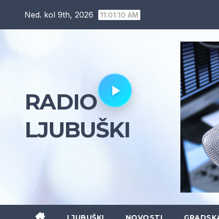
Skip
Ned. kol 9th, 2026
11:01:12 AM
to
content
RADIO
LJUBUŠKI
LJUBUŠKI
NOVOSTI
GRADSK