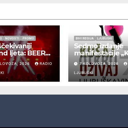
I
NOVOSTI
PROMO
BIH I REGIJA
LJUBUŠKI
ščekivaniji
Sedmo izdanje
nd ljeta: BEER
manifestacije „
 Ljubuški 8. i
ljubuška vina“
OLOVOZA, 2026
RADIO
7 KOLOVOZA, 2026
lovoza
donosi vrhunsk
vina, gastronomi
KI
LJUBUŠKI
glazbu