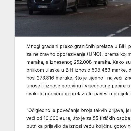
Mnogi građani preko graničnih prelaza u BiH p
za neizravno oporezivanje (UNO), prema kojima 
maraka, a iznesenog 252.008 maraka. Kako su u 
prilikom ulaska u BiH iznosio 598.483 marke, do
nosi 273.816 maraka, što je ujedno i najveći iz
unose ili iznose gotovinu i vrijednosne papire 
svakom graničnom prelazu te navesti i porijekl
“Očigledno je povećanje broja takvih prijava, je
veći od 10.000 eura, što je za 55 fizičkih osob
putnika prijavilo da iznosi veću količinu gotovine