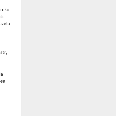
preko
ti,
uzeto
ti”,
da
osa