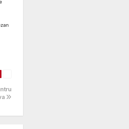
e
ezan
entru
va