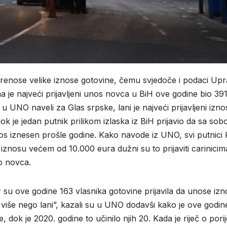
renose velike iznose gotovine, čemu svjedoče i podaci Up
je najveći prijavljeni unos novca u BiH ove godine bio 391
UNO naveli za Glas srpske, lani je najveći prijavljeni izno
k je jedan putnik prilikom izlaska iz BiH prijavio da sa so
nos iznesen prošle godine. Kako navode iz UNO, svi putnici k
u iznosu većem od 10.000 eura dužni su to prijaviti carinici
o novca.
r su ove godine 163 vlasnika gotovine prijavila da unose izn
a više nego lani”, kazali su u UNO dodavši kako je ove godin
, dok je 2020. godine to učinilo njih 20. Kada je riječ o pori