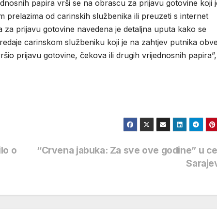
jednosnih papira vrši se na obrascu za prijavu gotovine koji j
relazima od carinskih službenika ili preuzeti s internet
 za prijavu gotovine navedena je detaljna uputa kako se
edaje carinskom službeniku koji je na zahtjev putnika obv
vršio prijavu gotovine, čekova ili drugih vrijednosnih papira”,
lo o
“Crvena jabuka: Za sve ove godine” u c
Saraje