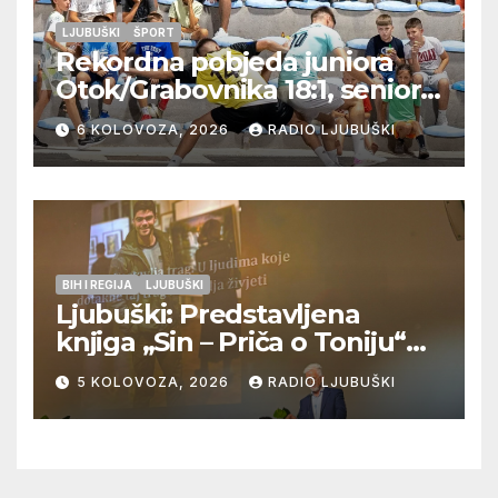
LJUBUŠKI
ŠPORT
Rekordna pobjeda juniora
Otok/Grabovnika 18:1, seniori
Pregrađa u četvrtfinalu,
6 KOLOVOZA, 2026
RADIO LJUBUŠKI
Veljaci i Cerno/Crnopod u
doigravanju, Grljevići završili
natjecanje
BIH I REGIJA
LJUBUŠKI
Ljubuški: Predstavljena
knjiga „Sin – Priča o Toniju“
dr. sc. Zdenka Hercega
5 KOLOVOZA, 2026
RADIO LJUBUŠKI