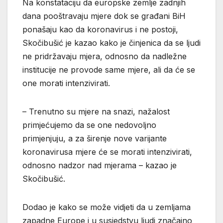
Na konstataciju da europske zemlje zadnjih
dana pooštravaju mjere dok se građani BiH
ponašaju kao da koronavirus i ne postoji,
Skočibušić je kazao kako je činjenica da se ljudi
ne pridržavaju mjera, odnosno da nadležne
institucije ne provode same mjere, ali da će se
one morati intenzivirati.
– Trenutno su mjere na snazi, nažalost
primjećujemo da se one nedovoljno
primjenjuju, a za širenje nove varijante
koronavirusa mjere će se morati intenzivirati,
odnosno nadzor nad mjerama – kazao je
Skočibušić.
Dodao je kako se može vidjeti da u zemljama
zapadne Europe i u susjedstvu ljudi značajno