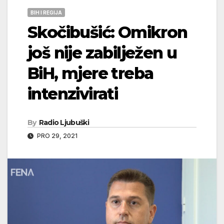
BIH I REGIJA
Skočibušić: Omikron
još nije zabilježen u
BiH, mjere treba
intenzivirati
By
Radio Ljubuški
PRO 29, 2021