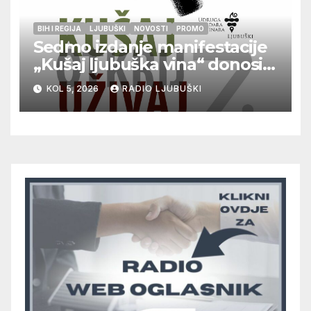
BIH I REGIJA
LJUBUŠKI
NOVOSTI
PROMO
Sedmo izdanje manifestacije
„Kušaj ljubuška vina“ donosi
vrhunska vina, gastronomiju i
KOL 5, 2026
RADIO LJUBUŠKI
glazbu