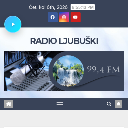
Skip
Čet. kol 6th, 2026
9:55:14 PM
to
content
RADIO LJUBUŠKI