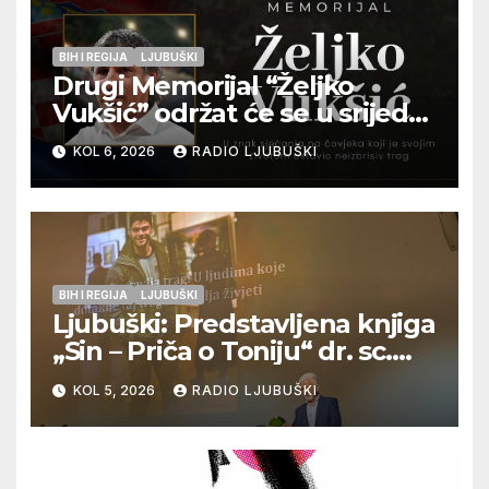
BIH I REGIJA
LJUBUŠKI
Drugi Memorijal “Željko
Vukšić” održat će se u srijedu
12. kolovoza u Otoku
KOL 6, 2026
RADIO LJUBUŠKI
BIH I REGIJA
LJUBUŠKI
Ljubuški: Predstavljena knjiga
„Sin – Priča o Toniju“ dr. sc.
Zdenka Hercega
KOL 5, 2026
RADIO LJUBUŠKI