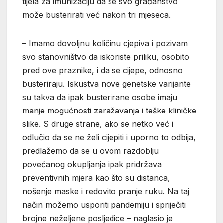
tijela za imunizaciju da se svo građanstvo
može busterirati već nakon tri mjeseca.
– Imamo dovoljnu količinu cjepiva i pozivam
svo stanovništvo da iskoriste priliku, osobito
pred ove praznike, i da se cijepe, odnosno
busteriraju. Iskustva nove genetske varijante
su takva da ipak busterirane osobe imaju
manje mogućnosti zaražavanja i teške kliničke
slike. S druge strane, ako se netko već i
odlučio da se ne želi cijepiti i uporno to odbija,
predlažemo da se u ovom razdoblju
povećanog okupljanja ipak pridržava
preventivnih mjera kao što su distanca,
nošenje maske i redovito pranje ruku. Na taj
način možemo usporiti pandemiju i spriječiti
brojne neželjene posljedice – naglasio je