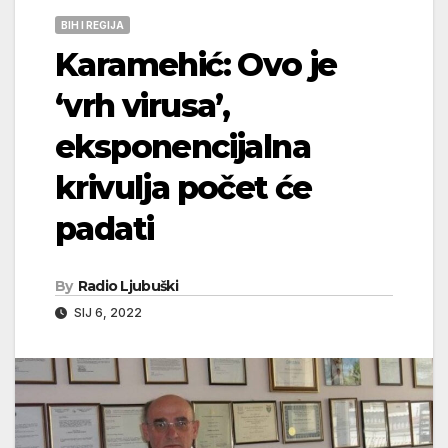
BIH I REGIJA
Karamehić: Ovo je
‘vrh virusa’,
eksponencijalna
krivulja počet će
padati
By
Radio Ljubuški
SIJ 6, 2022