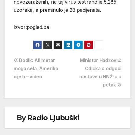
novozaraženih, na taj virus testirano je 5.285
uzoraka, a preminulo je 28 pacijenata.
Izvor:pogled.ba
Navigacija
Dodik: Ali metar
Ministar Hadžović:
moga sela, Amerika
Odluka o odgodi
objava
cijela – video
nastave u HNŽ-u u
petak
By
Radio Ljubuški