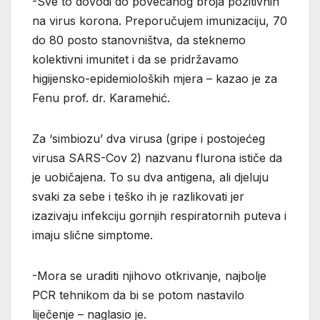
-Sve to dovodi do povećanog broja pozitivnih
na virus korona. Preporučujem imunizaciju, 70
do 80 posto stanovništva, da steknemo
kolektivni imunitet i da se pridržavamo
higijensko-epidemioloških mjera – kazao je za
Fenu prof. dr. Karamehić.
Za ‘simbiozu’ dva virusa (gripe i postojećeg
virusa SARS-Cov 2) nazvanu flurona ističe da
je uobičajena. To su dva antigena, ali djeluju
svaki za sebe i teško ih je razlikovati jer
izazivaju infekciju gornjih respiratornih puteva i
imaju slične simptome.
-Mora se uraditi njihovo otkrivanje, najbolje
PCR tehnikom da bi se potom nastavilo
liječenje – naglasio je.