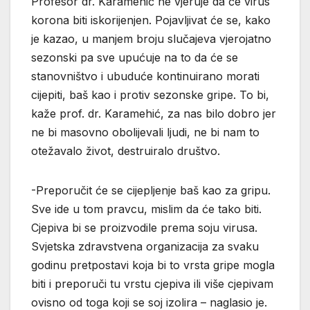
Profesor dr. Karamehić ne vjeruje da će virus
korona biti iskorijenjen. Pojavljivat će se, kako
je kazao, u manjem broju slučajeva vjerojatno
sezonski pa sve upućuje na to da će se
stanovništvo i ubuduće kontinuirano morati
cijepiti, baš kao i protiv sezonske gripe. To bi,
kaže prof. dr. Karamehić, za nas bilo dobro jer
ne bi masovno obolijevali ljudi, ne bi nam to
otežavalo život, destruiralo društvo.
-Preporučit će se cijepljenje baš kao za gripu.
Sve ide u tom pravcu, mislim da će tako biti.
Cjepiva bi se proizvodile prema soju virusa.
Svjetska zdravstvena organizacija za svaku
godinu pretpostavi koja bi to vrsta gripe mogla
biti i preporuči tu vrstu cjepiva ili više cjepivam
ovisno od toga koji se soj izolira – naglasio je.