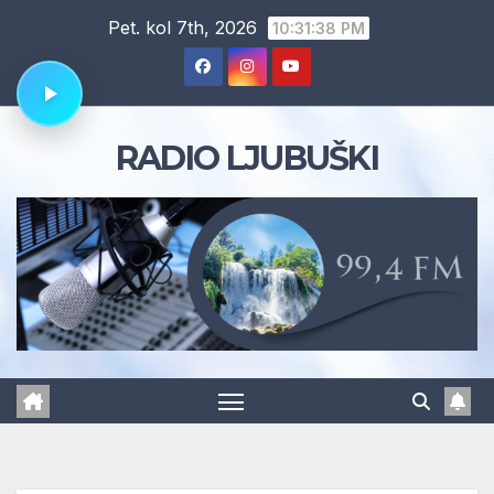
Skip
Pet. kol 7th, 2026
10:31:39 PM
to
content
RADIO LJUBUŠKI