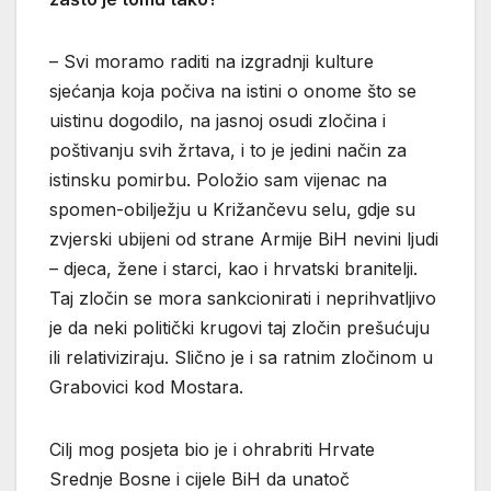
– Svi moramo raditi na izgradnji kulture
sjećanja koja počiva na istini o onome što se
uistinu dogodilo, na jasnoj osudi zločina i
poštivanju svih žrtava, i to je jedini način za
istinsku pomirbu. Položio sam vijenac na
spomen-obilježju u Križančevu selu, gdje su
zvjerski ubijeni od strane Armije BiH nevini ljudi
– djeca, žene i starci, kao i hrvatski branitelji.
Taj zločin se mora sankcionirati i neprihvatljivo
je da neki politički krugovi taj zločin prešućuju
ili relativiziraju. Slično je i sa ratnim zločinom u
Grabovici kod Mostara.
Cilj mog posjeta bio je i ohrabriti Hrvate
Srednje Bosne i cijele BiH da unatoč