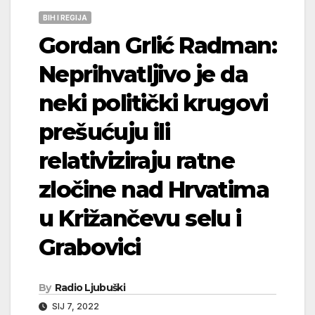
BIH I REGIJA
Gordan Grlić Radman:
Neprihvatljivo je da
neki politički krugovi
prešućuju ili
relativiziraju ratne
zločine nad Hrvatima
u Križančevu selu i
Grabovici
By
Radio Ljubuški
SIJ 7, 2022