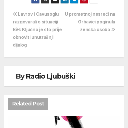
Navigacija
Lavrov i Cavusoglu
U prometnoj nesreći na
razgovarali o situaciji
Grbavici poginula
objava
BiH: Ključno je što prije
ženska osoba
obnoviti unutrašnji
dijalog
By
Radio Ljubuški
Related Post