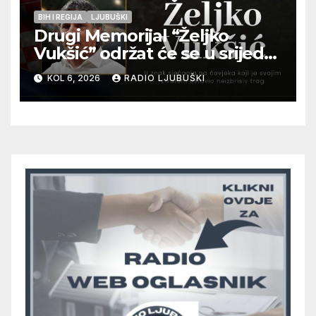
BIH I REGIJA
LJUBUŠKI
Drugi Memorijal “Željko
Vukšić” održat će se u srijedu
12. kolovoza u Otoku
KOL 6, 2026
RADIO LJUBUŠKI