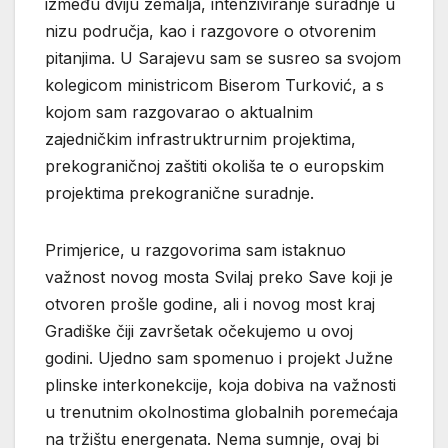
između dviju zemalja, intenziviranje suradnje u
nizu područja, kao i razgovore o otvorenim
pitanjima. U Sarajevu sam se susreo sa svojom
kolegicom ministricom Biserom Turković, a s
kojom sam razgovarao o aktualnim
zajedničkim infrastruktrurnim projektima,
prekograničnoj zaštiti okoliša te o europskim
projektima prekogranične suradnje.
Primjerice, u razgovorima sam istaknuo
važnost novog mosta Svilaj preko Save koji je
otvoren prošle godine, ali i novog most kraj
Gradiške čiji završetak očekujemo u ovoj
godini. Ujedno sam spomenuo i projekt Južne
plinske interkonekcije, koja dobiva na važnosti
u trenutnim okolnostima globalnih poremećaja
na tržištu energenata. Nema sumnje, ovaj bi