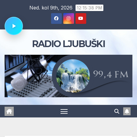
Skip
Ned. kol 9th, 2026
12:15:39 PM
to
content
RADIO LJUBUŠKI