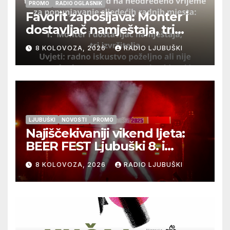
PROMO
RADIO OGLASNIK
Favorit zapošljava: Monter i
dostavljač namještaja, tri
izvršitelja
8 KOLOVOZA, 2026
RADIO LJUBUŠKI
LJUBUŠKI
NOVOSTI
PROMO
Najiščekivaniji vikend ljeta:
BEER FEST Ljubuški 8. i
9.kolovoza
8 KOLOVOZA, 2026
RADIO LJUBUŠKI