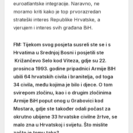
euroatlantske integracije. Naravno, ne
moramo kriti kako je top prvorazredan
strateški interes Republike Hrvatske, a
vjerujem i interes svih građana BiH.
FM: Tijekom svog posjeta susreli ste se i s
Hrvatima u Srednjoj Bosni i posjetili ste
Križančevo Selo kod Viteza, gdje su 22.
prosinca 1993. godine pripadnici Armije BIH
ubili 64 hrvatskih civila i branitelja, od toga
34 civila, među kojima je bilo i djece. O tom
svirepom zločinu, kao i o drugim zločinima
Armije BiH poput onog u Grabovici kod
Mostara, gdje ste također odali počast za
okrutno ubijene 33 hrvatske civilne žrtve, se
malo zna u Hrvatskoj i svijetu. Što mislite
zašto je tomu tako?