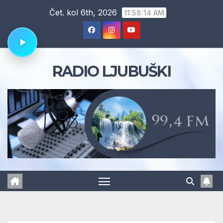
Skip
Čet. kol 6th, 2026
11:58:15 AM
to
content
RADIO LJUBUŠKI