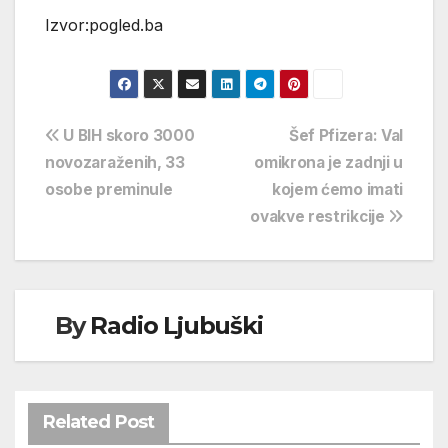
Izvor:pogled.ba
Navigacija
U BIH skoro 3000
Šef Pfizera: Val
novozaraženih, 33
omikrona je zadnji u
objava
osobe preminule
kojem ćemo imati
ovakve restrikcije
By
Radio Ljubuški
Related Post