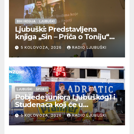
BIH I REGIJA
LJUBUŠKI
Ljubuški: Predstavljena
knjiga „Sin – Priča o Toniju“
dr. sc. Zdenka Hercega
5 KOLOVOZA, 2026
RADIO LJUBUŠKI
LJUBUŠKI
ŠPORT
Pobjede juniora Ljubuškog1 i
Studenaca koji će u
međusobnom susretu
5 KOLOVOZA, 2026
RADIO LJUBUŠKI
odlučiti o prvom mjestu u
skupini “A”, seniori Teskere