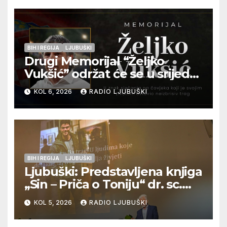
BIH I REGIJA
LJUBUŠKI
Drugi Memorijal “Željko
Vukšić” održat će se u srijedu
12. kolovoza u Otoku
KOL 6, 2026
RADIO LJUBUŠKI
BIH I REGIJA
LJUBUŠKI
Ljubuški: Predstavljena knjiga
„Sin – Priča o Toniju“ dr. sc.
Zdenka Hercega
KOL 5, 2026
RADIO LJUBUŠKI