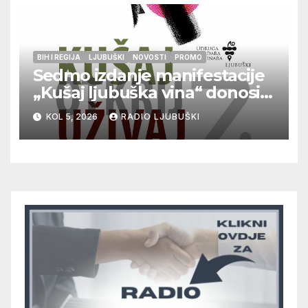
BIH I REGIJA
LJUBUŠKI
NOVOSTI
PROMO
Sedmo izdanje manifestacije
„Kušaj ljubuška vina“ donosi
vrhunska vina, gastronomiju i
KOL 5, 2026
RADIO LJUBUŠKI
glazbu