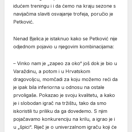
idućem treningu i i da ćemo na kraju sezone s
navijačima slaviti osvajanje trofeja, poručio je
Petković.
Nenad Bjelica je istaknuo kako se Petković nije
odjednom pojavio u njegovim kombinacijama:
– Vinko nam je „zapeo za oko“ još dok je bio u
Varaždinu, a potom i u Hrvatskom
dragovoljcu, momčadi za koju možemo reći da
je ipak bila inferiorna u odnosu na ostale
prvoligaše. Pokazao je svoju kvalitetu, a kako
je i slobodan igrač na tržištu, tako da smo
iskoristili tu priliku da ga dovedemo. S njim
pojačavamo konkurenciju na krilu, a igrao je i
u „špici“. Riječ je o univerzalnom igraču koji će