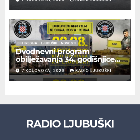
policije
BIH I REGIJA
LJUBUŠKI
NOVOSTI
Dvodnevni program
obilježavanja 34. godišnjice
pogibije generala Blaža
7 KOLOVOZA, 2026
RADIO LJUBUŠKI
Kraljevića i osmorice
pripadnika HOS-a
RADIO LJUBUŠKI