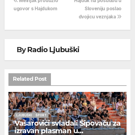
Navigacija
Melnjak produžio
Hajduk na posudbu u
ugovor s Hajdukom
Sloveniju poslao
objava
dvojicu veznjaka
By
Radio Ljubuški
Related Post
LJUBUŠKI
ŠPORT
Vašarovići svladali Šipovaču za
izravan plasman u