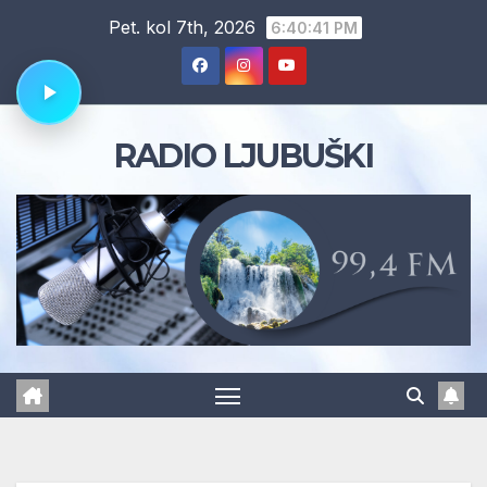
Skip
Pet. kol 7th, 2026
6:40:42 PM
to
content
RADIO LJUBUŠKI