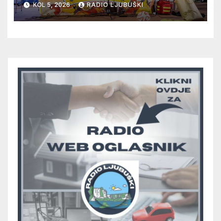
KOL 5, 2026
RADIO LJUBUŠKI
odlučiti o prvom mjestu u
skupini “A”, seniori Teskere
upisali treću pobjedu, Radišići
“otpali”, a Humac se
pobjedom protiv Crvenog
Grma “vratio u igru”