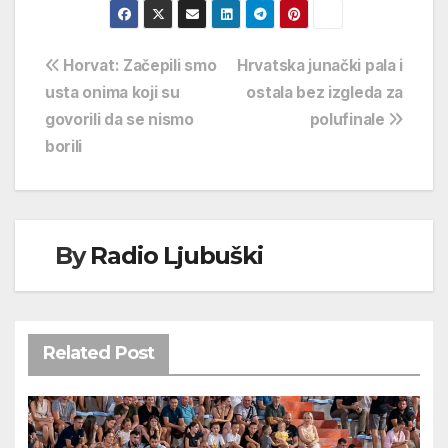
Navigacija
Horvat: Začepili smo
Hrvatska junački pala i
usta onima koji su
ostala bez izgleda za
objava
govorili da se nismo
polufinale
borili
By
Radio Ljubuški
Related Post