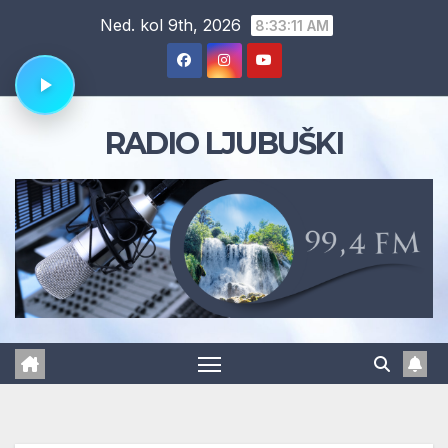
Skip
Ned. kol 9th, 2026
8:33:12 AM
to
content
RADIO LJUBUŠKI