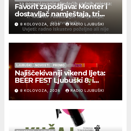
Favorit zapošljava: Monter i
dostavljač namještaja, tri
izvršitelja
8 KOLOVOZA, 2026
RADIO LJUBUŠKI
LJUBUŠKI
NOVOSTI
PROMO
Najiščekivaniji vikend ljeta:
BEER FEST Ljubuški 8. i
9.kolovoza
8 KOLOVOZA, 2026
RADIO LJUBUŠKI