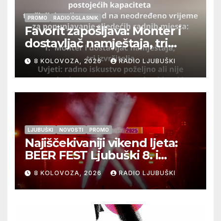
PROMO
RADIO OGLASNIK
Favorit zapošljava: Monter i
dostavljač namještaja, tri
izvršitelja
8 KOLOVOZA, 2026
RADIO LJUBUŠKI
LJUBUŠKI
NOVOSTI
PROMO
Najiščekivaniji vikend ljeta:
BEER FEST Ljubuški 8. i
9.kolovoza
8 KOLOVOZA, 2026
RADIO LJUBUŠKI