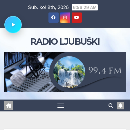
Skip
Sub. kol 8th, 2026
6:56:29 AM
to
content
RADIO LJUBUŠKI