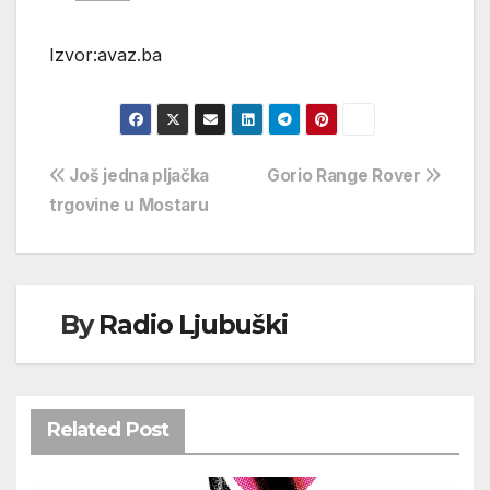
Izvor:avaz.ba
Navigacija
Još jedna pljačka
Gorio Range Rover
trgovine u Mostaru
objava
By
Radio Ljubuški
Related Post