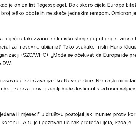
ao je on za list Tagesspiegel. Dok skoro cijela Europa biljež
a broj teško oboljelih ne skače jednakim tempom. Omicron j
a prijeći u takozvano endemsko stanje poput gripe, virusa k
tencijal za masovno ubijanje? Tako svakako misli i Hans Kluge
rganizaciji (SZO/WHO). „Može se očekivati da Europa ide p
e DW.
je masovnog zaražavanja oko Nove godine. Njemački ministar
broj zaraza u ovoj zemlji bude dostignut sredinom veljače
dana ili mjeseci” u društvu postojati jak imunitet protiv ko
jeli koronu”. A tu je i pozitivan učinak proljeća i ljeta, kada je