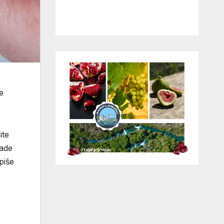
e
ite
nade
piše