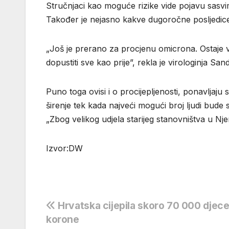
Stručnjaci kao moguće rizike vide pojavu sasvim
Također je nejasno kakve dugoročne posljedice
„Još je prerano za procjenu omicrona. Ostaje ve
dopustiti sve kao prije”, rekla je virologinja Sa
Puno toga ovisi i o procijepljenosti, ponavljaju 
širenje tek kada najveći mogući broj ljudi bude st
„Zbog velikog udjela starijeg stanovništva u N
Izvor:DW
Navigacija
Hrvatska cijepila skoro 70 000 djece
korone