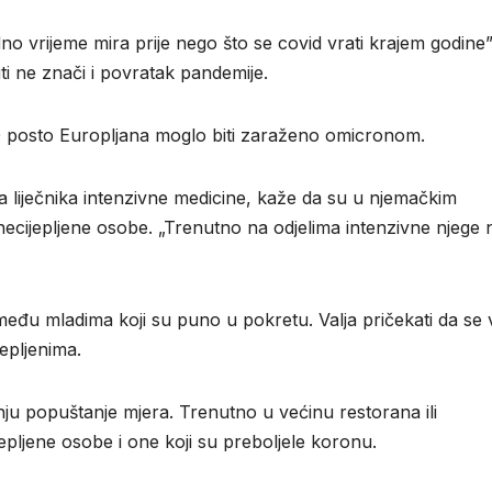
o vrijeme mira prije nego što se covid vrati krajem godine”
iti ne znači i povratak pandemije.
 posto Europljana moglo biti zaraženo omicronom.
liječnika intenzivne medicine, kaže da su u njemačkim
ecijepljene osobe. „Trenutno na odjelima intenzivne njege 
đu mladima koji su puno u pokretu. Valja pričekati da se 
epljenima.
nju popuštanje mjera. Trenutno u većinu restorana ili
epljene osobe i one koji su preboljele koronu.