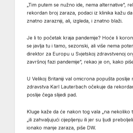
„Tim putem se nužno ide, nema alternative”, rek
rekordan broj zaraza, podaci iz klinika kažu d
znatno zarazniji, ali, izgleda, i znatno blaži.
Je li to početak kraja pandemije? Hoće li koron
se javlja tu i tamo, sezonski, ali više nema po
direktor za Europu u Svjetskoj zdravstvenoj o
završnoj fazi pandemije”, rekao je on, kako piš
U Velikoj Britaniji val omicrona popušta posli
zdravstva Karl Lauterbach očekuje da rekordan 
poslije čega slijedi pad.
Kluge kaže da će nakon tog vala „na nekoliko tje
„ili zahvaljujući cijepljenju ili jer su ljudi prebol
ionako manje zaraza, piše DW.