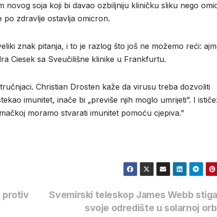
 novog soja koji bi davao ozbiljniju kliničku sliku nego omi
 po zdravlje ostavlja omicron.
liki znak pitanja, i to je razlog što još ne možemo reći: aj
ndra Ciesek sa Sveučilišne klinike u Frankfurtu.
stručnjaci. Christian Drosten kaže da virusu treba dozvoliti
ekao imunitet, inače bi „previše njih moglo umrijeti”. I ističe
jemačkoj moramo stvarati imunitet pomoću cjepiva.”
 protiv
Svemirski teleskop James Webb stiga
svoje odredište u solarnoj orb