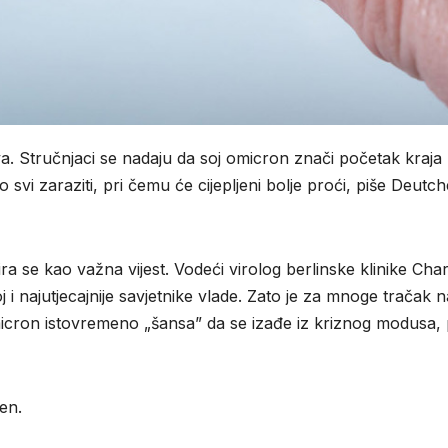
va. Stručnjaci se nadaju da soj omicron znači početak kraja
 svi zaraziti, pri čemu će cijepljeni bolje proći, piše Deutch
ra se kao važna vijest. Vodeći virolog berlinske klinike Char
i najutjecajnije savjetnike vlade. Zato je za mnoge tračak 
micron istovremeno „šansa” da se izađe iz kriznog modusa, 
ten.