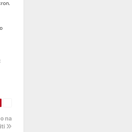
cron.
mo
:
o na
iti