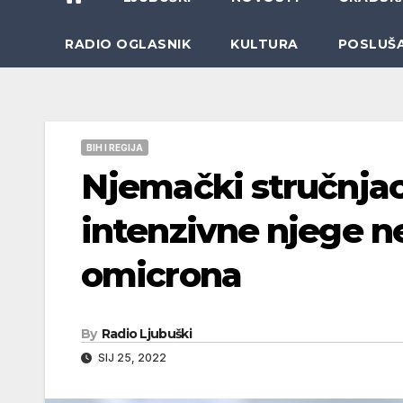
RADIO OGLASNIK
KULTURA
POSLUŠ
BIH I REGIJA
Njemački stručnjac
intenzivne njege n
omicrona
By
Radio Ljubuški
SIJ 25, 2022