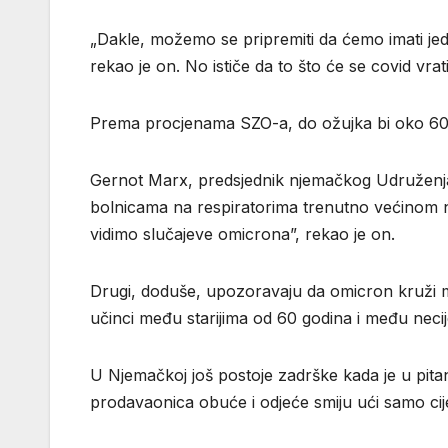
„Dakle, možemo se pripremiti da ćemo imati jedn
rekao je on. No ističe da to što će se covid vrat
Prema procjenama SZO-a, do ožujka bi oko 60
Gernot Marx, predsjednik njemačkog Udruženja 
bolnicama na respiratorima trenutno većinom n
vidimo slučajeve omicrona”, rekao je on.
Drugi, doduše, upozoravaju da omicron kruži me
učinci među starijima od 60 godina i među necij
U Njemačkoj još postoje zadrške kada je u pita
prodavaonica obuće i odjeće smiju ući samo cij