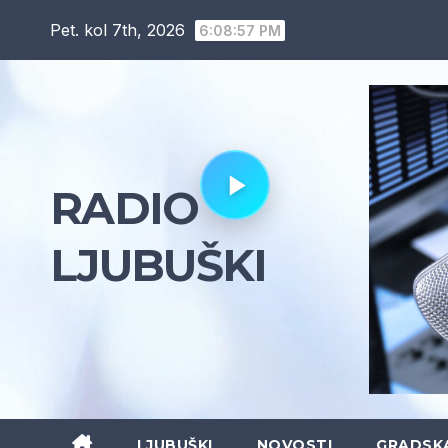
Skip
Pet. kol 7th, 2026
6:08:58 PM
to
content
RADIO
LJUBUŠKI
LJUBUŠKI
NOVOSTI
GRADSK