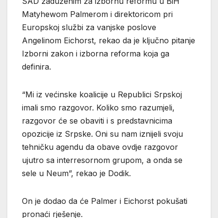
SAD zaduženim za izbornu reformu u BiH
Matyhewom Palmerom i direktoricom pri
Europskoj službi za vanjske poslove
Angelinom Eichorst, rekao da je ključno pitanje
Izborni zakon i izborna reforma koja ga
definira.
“Mi iz većinske koalicije u Republici Srpskoj
imali smo razgovor. Koliko smo razumjeli,
razgovor će se obaviti i s predstavnicima
opozicije iz Srpske. Oni su nam iznijeli svoju
tehničku agendu da obave ovdje razgovor
ujutro sa interresornom grupom, a onda se
sele u Neum”, rekao je Dodik.
On je dodao da će Palmer i Eichorst pokušati
pronaći rješenje.