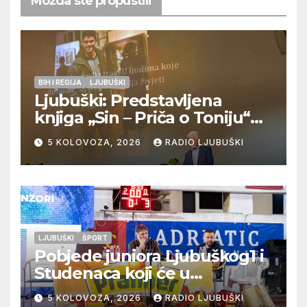
Možda ste propustili
BIH I REGIJA
LJUBUŠKI
Ljubuški: Predstavljena
knjiga „Sin – Priča o Toniju“
dr. sc. Zdenka Hercega
5 KOLOVOZA, 2026
RADIO LJUBUŠKI
LJUBUŠKI
ŠPORT
Pobjede juniora Ljubuškog1 i
Studenaca koji će u
međusobnom susretu
5 KOLOVOZA, 2026
RADIO LJUBUŠKI