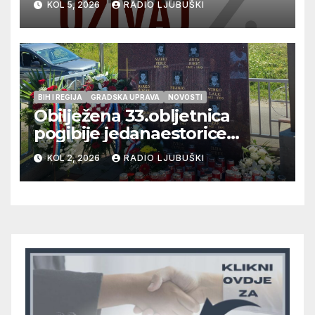
KOL 5, 2026
RADIO LJUBUŠKI
glazbu
BIH I REGIJA
GRADSKA UPRAVA
NOVOSTI
Obilježena 33.obljetnica
pogibije jedanaestorice
ljubuških branitelja
KOL 2, 2026
RADIO LJUBUŠKI