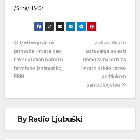
/Srna/HMS/
Navigacija
Izetbegović ne
Zubak: Svako
prihvaća Hrvate kao
sužavanje ovlasti
objava
ravnopravan narod u
domova naroda za
hrvatsko-bošnjačkoj
Hrvate bi bilo ravno
FBiH
političkom
samoubojstvu
By
Radio Ljubuški