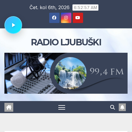
Skip
Čet. kol 6th, 2026
6:52:58 AM
to
content
RADIO LJUBUŠKI