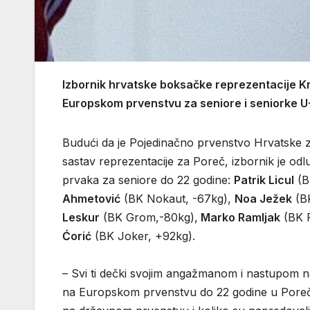
Izbornik hrvatske boksačke reprezentacije Kr
Europskom prvenstvu za seniore i seniorke U-2
Budući da je Pojedinačno prvenstvo Hrvatske za
sastav reprezentacije za Poreč, izbornik je odl
prvaka za seniore do 22 godine:
Patrik Licul
(B
Ahmetović
(BK Nokaut, -67kg),
Noa Ježek
(BK
Leskur
(BK Grom,-80kg),
Marko Ramljak
(BK R
Ćorić
(BK Joker, +92kg).
– Svi ti dečki svojim angažmanom i nastupom n
na Europskom prvenstvu do 22 godine u Poreču.