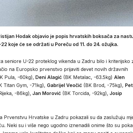
istijan Hodak objavio je popis hrvatskih boksača za nast
2 koje će se održati u Poreču od 11. do 24. ožujka.
 seniore U-22 proteklog vikenda u Zadru bilo i kriterijsko 
učio na Europsko prvenstvo prijaviti devet novih državnih
K Pula, -60kg),
Deni Alagić
(BK Metalac, -63.5kg)
Alen
 Titan Gym, -71kg),
Gabrijel Veočić
(BK Brod, -75kg),
Pet
ijeka, -86kg),
Jan Morović
(BK Torcida, -92kg),
Josip
a Prvenstvu Hrvatske u Zadru pokazali su da zaslužuju mj
 Neki su i više nego ugodno iznenadili onime što su poka