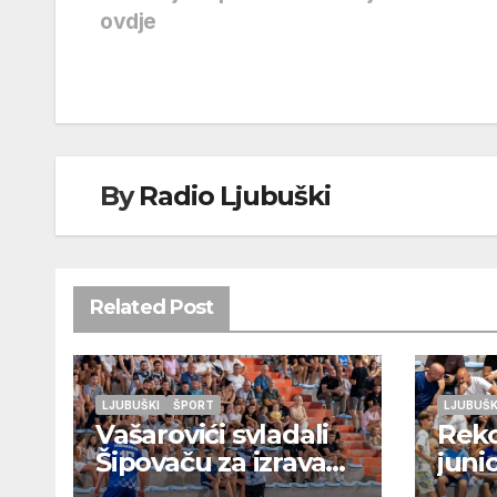
ovdje
objava
By
Radio Ljubuški
Related Post
LJUBUŠKI
ŠPORT
LJUBUŠK
Vašarovići svladali
Rek
Šipovaču za izravan
juni
plasman u
Otok