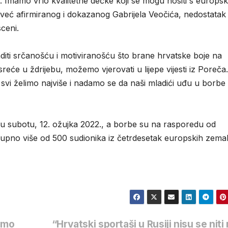
. Imamo vrlo kvalitetne dečke koji se mogu nositi s europ
m već afirmiranog i dokazanog Gabrijela Veočića, nedostatak
ceni.
iti srčanošću i motiviranošću što brane hrvatske boje na
će u ždrijebu, možemo vjerovati u lijepe vijesti iz Poreča.
svi želimo najviše i nadamo se da naši mladići uđu u borbe
u subotu, 12. ožujka 2022., a borbe su na rasporedu od
ukupno više od 500 sudionika iz četrdesetak europskih zemal
 smo
“Hrvatski sportaši u Rusiji nisu se niti