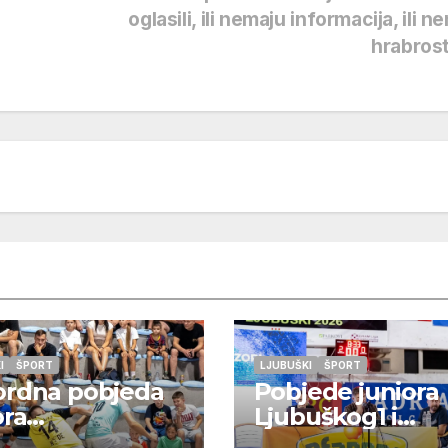
oglasili, ili nemaju informacija, ili n
hrabros
I
ŠPORT
LJUBUŠKI
ŠPORT
ordna pobjeda
Pobjede juniora
ora
Ljubuškog1 i
/Grabovnika
Studenaca koji ć