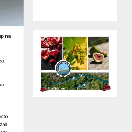
up na
za
ar
esto
zali