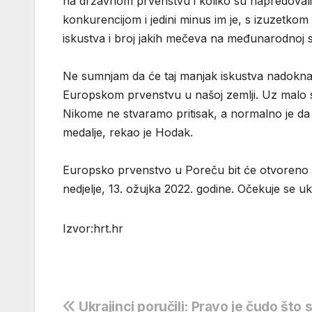
na državnom prvenstvu i koliko su napredovali
konkurencijom i jedini minus im je, s izuzetko
iskustva i broj jakih mečeva na međunarodnoj s
Ne sumnjam da će taj manjak iskustva nadoknad
Europskom prvenstvu u našoj zemlji. Uz malo sre
Nikome ne stvaramo pritisak, a normalno je da 
medalje, rekao je Hodak.
Europsko prvenstvo u Poreču bit će otvoreno 
nedjelje, 13. ožujka 2022. godine. Očekuje se 
Izvor:hrt.hr
Navigacija
Ukrajinci poručili: Pravo je čudo što