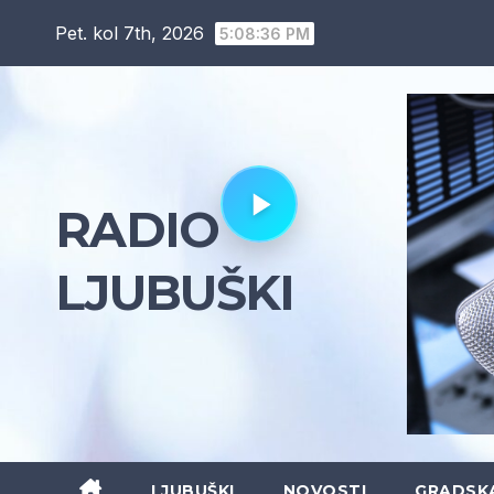
Skip
Pet. kol 7th, 2026
5:08:37 PM
to
content
RADIO
LJUBUŠKI
LJUBUŠKI
NOVOSTI
GRADSK