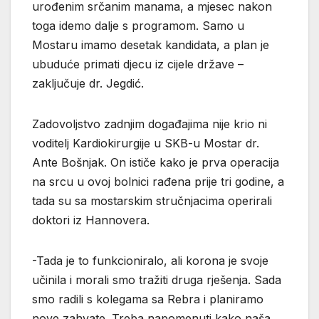
urođenim srčanim manama, a mjesec nakon
toga idemo dalje s programom. Samo u
Mostaru imamo desetak kandidata, a plan je
ubuduće primati djecu iz cijele države –
zaključuje dr. Jegdić.
Zadovoljstvo zadnjim događajima nije krio ni
voditelj Kardiokirurgije u SKB-u Mostar dr.
Ante Bošnjak. On ističe kako je prva operacija
na srcu u ovoj bolnici rađena prije tri godine, a
tada su sa mostarskim stručnjacima operirali
doktori iz Hannovera.
-Tada je to funkcioniralo, ali korona je svoje
učinila i morali smo tražiti druga rješenja. Sada
smo radili s kolegama sa Rebra i planiramo
nove zahvate. Treba napomenuti kako naša