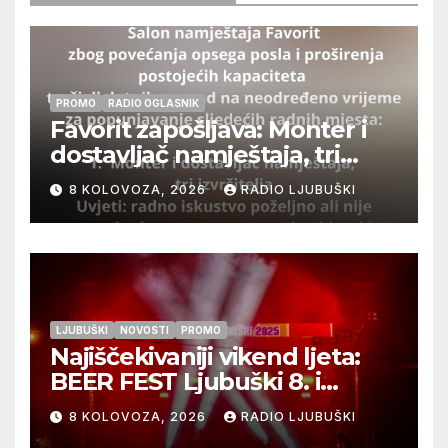
PROMO
RADIO OGLASNIK
Favorit zapošljava: Monter i
dostavljač namještaja, tri
izvršitelja
8 KOLOVOZA, 2026
RADIO LJUBUŠKI
LJUBUŠKI
NOVOSTI
PROMO
Najiščekivaniji vikend ljeta:
BEER FEST Ljubuški 8. i
9.kolovoza
8 KOLOVOZA, 2026
RADIO LJUBUŠKI