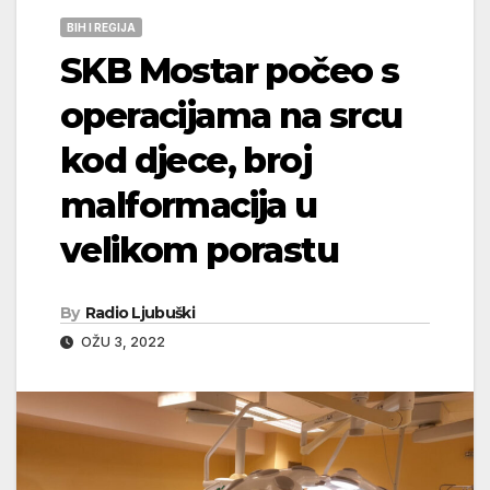
BIH I REGIJA
SKB Mostar počeo s
operacijama na srcu
kod djece, broj
malformacija u
velikom porastu
By
Radio Ljubuški
OŽU 3, 2022