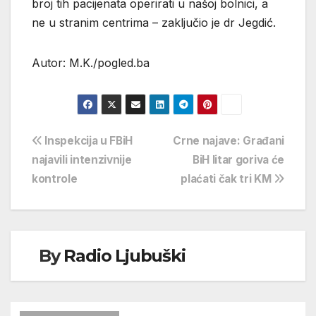
broj tih pacijenata operirati u našoj bolnici, a
ne u stranim centrima – zaključio je dr Jegdić.
Autor: M.K./pogled.ba
Navigacija
Inspekcija u FBiH
Crne najave: Građani
najavili intenzivnije
BiH litar goriva će
objava
kontrole
plaćati čak tri KM
By
Radio Ljubuški