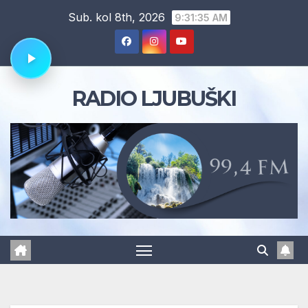
Skip
Sub. kol 8th, 2026
9:31:36 AM
to
content
RADIO LJUBUŠKI