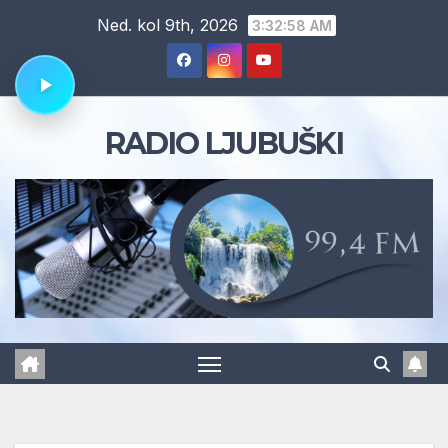
Skip
Ned. kol 9th, 2026
3:32:59 AM
to
content
RADIO LJUBUŠKI