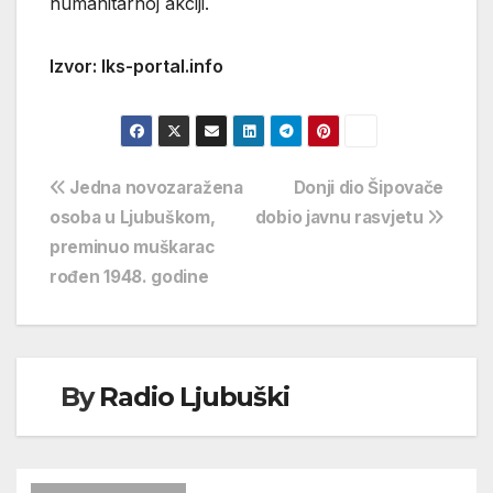
humanitarnoj akciji.
Izvor: Iks-portal.info
Navigacija
Jedna novozaražena
Donji dio Šipovače
osoba u Ljubuškom,
dobio javnu rasvjetu
objava
preminuo muškarac
rođen 1948. godine
By
Radio Ljubuški