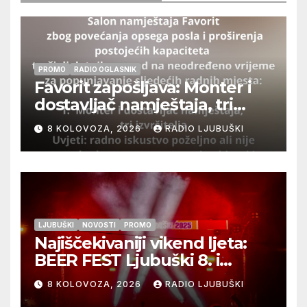
PROMO
RADIO OGLASNIK
Favorit zapošljava: Monter i
dostavljač namještaja, tri
izvršitelja
8 KOLOVOZA, 2026
RADIO LJUBUŠKI
LJUBUŠKI
NOVOSTI
PROMO
Najiščekivaniji vikend ljeta:
BEER FEST Ljubuški 8. i
9.kolovoza
8 KOLOVOZA, 2026
RADIO LJUBUŠKI