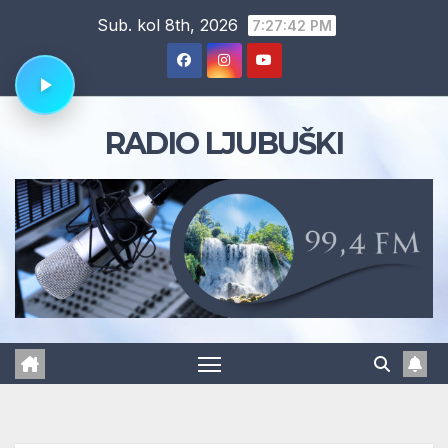
Skip
Sub. kol 8th, 2026
7:27:43 PM
to
content
RADIO LJUBUŠKI