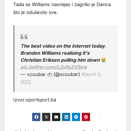
Tada se Williams nasmijao i zagrilio je Danca
što je oduševilo sve.
The best video on the internet today.
Brandon Williams realising it's
Christian Eriksen pulling him down
pic.twitter.com/L2yFu2V9ow
— 𝕩coubar の (@xcoubar)
March 5,
2022
Izvor:sportsport.ba