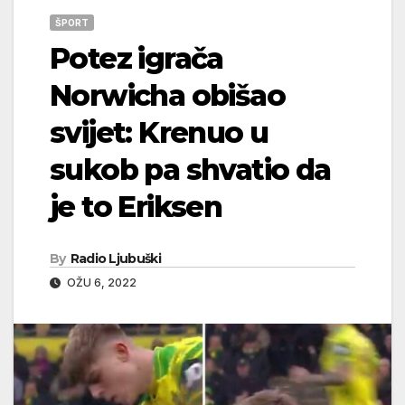
ŠPORT
Potez igrača
Norwicha obišao
svijet: Krenuo u
sukob pa shvatio da
je to Eriksen
By
Radio Ljubuški
OŽU 6, 2022