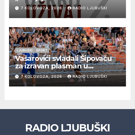
vrhunska vina, gastronomiju i
7 KOLOVOZA, 2026
RADIO LJUBUŠKI
glazbu
LJUBUŠKI
ŠPORT
Vašarovići svladali Šipovaču
za izravan plasman u
četvrtfinale, Grab izborio
7 KOLOVOZA, 2026
RADIO LJUBUŠKI
prolazak dalje, Klobuk ispao,
večeras počinje četvrtfinale
juniora
RADIO LJUBUŠKI