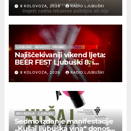
izvršitelja
8 KOLOVOZA, 2026
RADIO LJUBUŠKI
LJUBUŠKI
NOVOSTI
PROMO
Najiščekivaniji vikend ljeta:
BEER FEST Ljubuški 8. i
9.kolovoza
8 KOLOVOZA, 2026
RADIO LJUBUŠKI
BIH I REGIJA
LJUBUŠKI
Sedmo izdanje manifestacije
„Kušaj ljubuška vina“ donosi