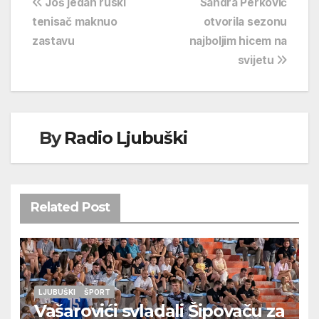
Navigacija
Još jedan ruski
Sandra Perković
tenisač maknuo
otvorila sezonu
objava
zastavu
najboljim hicem na
svijetu
By
Radio Ljubuški
Related Post
LJUBUŠKI
ŠPORT
Vašarovići svladali Šipovaču za