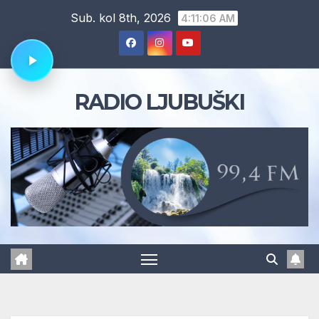
Skip
Sub. kol 8th, 2026
4:11:07 AM
to
content
RADIO LJUBUŠKI