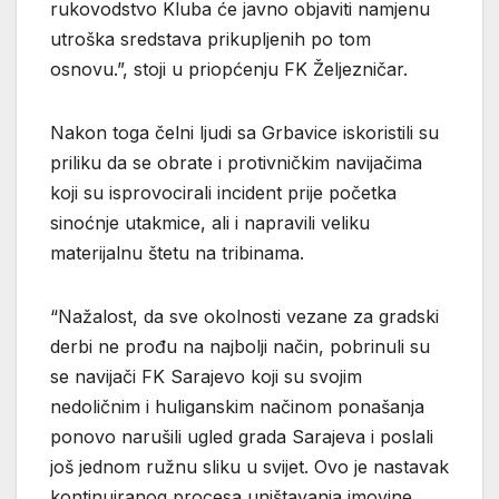
rukovodstvo Kluba će javno objaviti namjenu
utroška sredstava prikupljenih po tom
osnovu.”, stoji u priopćenju FK Željezničar.
Nakon toga čelni ljudi sa Grbavice iskoristili su
priliku da se obrate i protivničkim navijačima
koji su isprovocirali incident prije početka
sinoćnje utakmice, ali i napravili veliku
materijalnu štetu na tribinama.
“Nažalost, da sve okolnosti vezane za gradski
derbi ne prođu na najbolji način, pobrinuli su
se navijači FK Sarajevo koji su svojim
nedoličnim i huliganskim načinom ponašanja
ponovo narušili ugled grada Sarajeva i poslali
još jednom ružnu sliku u svijet. Ovo je nastavak
kontinuiranog procesa uništavanja imovine