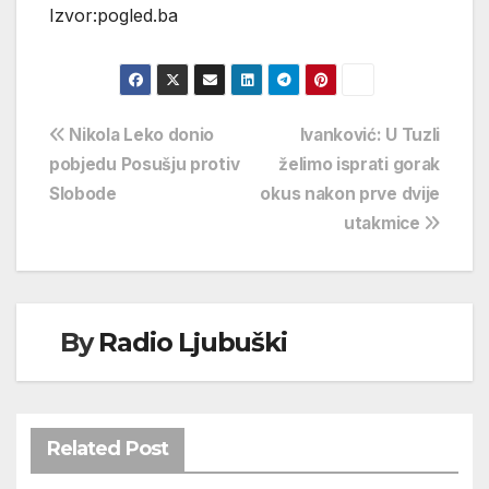
Izvor:pogled.ba
Navigacija
Nikola Leko donio
Ivanković: U Tuzli
pobjedu Posušju protiv
želimo isprati gorak
objava
Slobode
okus nakon prve dvije
utakmice
By
Radio Ljubuški
Related Post