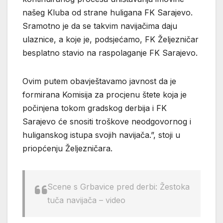
našeg Kluba od strane huligana FK Sarajevo.
Sramotno je da se takvim navijačima daju
ulaznice, a koje je, podsjećamo, FK Željezničar
besplatno stavio na raspolaganje FK Sarajevo.
Ovim putem obavještavamo javnost da je
formirana Komisija za procjenu štete koja je
počinjena tokom gradskog derbija i FK
Sarajevo će snositi troškove neodgovornog i
huliganskog istupa svojih navijača.”, stoji u
priopćenju Željezničara.
Scene s Grbavice pred derbi: Žestoka
tuča navijača – video