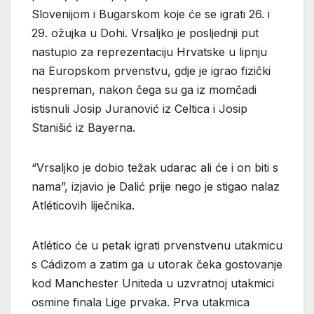
Slovenijom i Bugarskom koje će se igrati 26. i
29. ožujka u Dohi. Vrsaljko je posljednji put
nastupio za reprezentaciju Hrvatske u lipnju
na Europskom prvenstvu, gdje je igrao fizički
nespreman, nakon čega su ga iz momčadi
istisnuli Josip Juranović iz Celtica i Josip
Stanišić iz Bayerna.
“Vrsaljko je dobio težak udarac ali će i on biti s
nama”, izjavio je Dalić prije nego je stigao nalaz
Atléticovih liječnika.
Atlético će u petak igrati prvenstvenu utakmicu
s Cádizom a zatim ga u utorak čeka gostovanje
kod Manchester Uniteda u uzvratnoj utakmici
osmine finala Lige prvaka. Prva utakmica