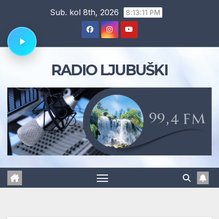
Skip
Sub. kol 8th, 2026
8:13:12 PM
to
content
RADIO LJUBUŠKI