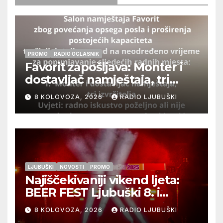
PROMO
RADIO OGLASNIK
Favorit zapošljava: Monter i
dostavljač namještaja, tri
izvršitelja
8 KOLOVOZA, 2026
RADIO LJUBUŠKI
LJUBUŠKI
NOVOSTI
PROMO
Najiščekivaniji vikend ljeta:
BEER FEST Ljubuški 8. i
9.kolovoza
8 KOLOVOZA, 2026
RADIO LJUBUŠKI