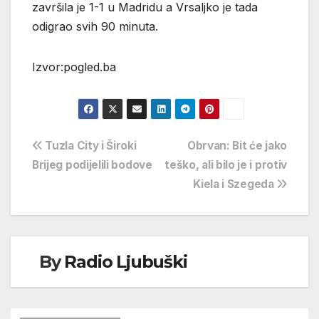
završila je 1-1 u Madridu a Vrsaljko je tada
odigrao svih 90 minuta.
Izvor:pogled.ba
Navigacija
Tuzla City i Široki
Obrvan: Bit će jako
Brijeg podijelili bodove
teško, ali bilo je i protiv
objava
Kiela i Szegeda
By
Radio Ljubuški