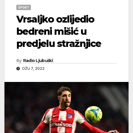
ŠPORT
Vrsaljko ozlijedio
bedreni mišić u
predjelu stražnjice
By
Radio Ljubuški
OŽU 7, 2022