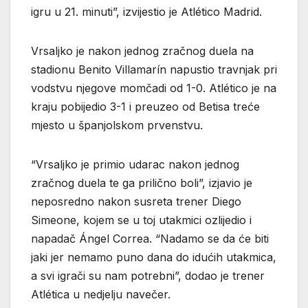
igru u 21. minuti”, izvijestio je Atlético Madrid.
Vrsaljko je nakon jednog zračnog duela na
stadionu Benito Villamarín napustio travnjak pri
vodstvu njegove momčadi od 1-0. Atlético je na
kraju pobijedio 3-1 i preuzeo od Betisa treće
mjesto u španjolskom prvenstvu.
“Vrsaljko je primio udarac nakon jednog
zračnog duela te ga prilično boli”, izjavio je
neposredno nakon susreta trener Diego
Simeone, kojem se u toj utakmici ozlijedio i
napadač Ángel Correa. “Nadamo se da će biti
jaki jer nemamo puno dana do idućih utakmica,
a svi igrači su nam potrebni”, dodao je trener
Atlética u nedjelju navečer.