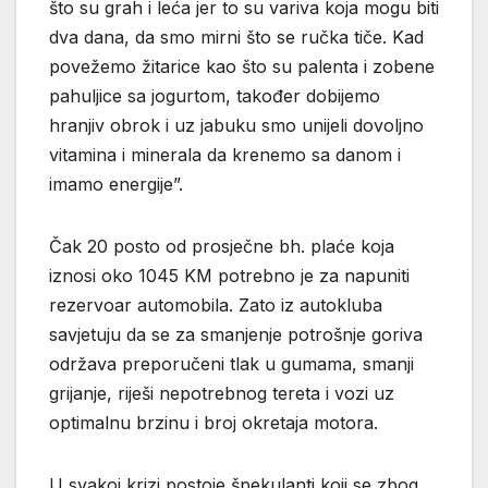
što su grah i leća jer to su variva koja mogu biti
dva dana, da smo mirni što se ručka tiče. Kad
povežemo žitarice kao što su palenta i zobene
pahuljice sa jogurtom, također dobijemo
hranjiv obrok i uz jabuku smo unijeli dovoljno
vitamina i minerala da krenemo sa danom i
imamo energije”.
Čak 20 posto od prosječne bh. plaće koja
iznosi oko 1045 KM potrebno je za napuniti
rezervoar automobila. Zato iz autokluba
savjetuju da se za smanjenje potrošnje goriva
održava preporučeni tlak u gumama, smanji
grijanje, riješi nepotrebnog tereta i vozi uz
optimalnu brzinu i broj okretaja motora.
U svakoj krizi postoje špekulanti koji se zbog