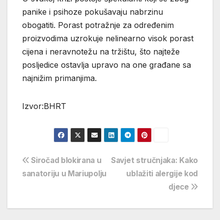
panike i psihoze pokušavaju nabrzinu
obogatiti. Porast potražnje za određenim
proizvodima uzrokuje nelinearno visok porast
cijena i neravnotežu na tržištu, što najteže
posljedice ostavlja upravo na one građane sa
najnižim primanjima.
Izvor:BHRT
Navigacija
Siročad blokirana u
Savjet stručnjaka: Kako
sanatoriju u Mariupolju
ublažiti alergije kod
objava
djece