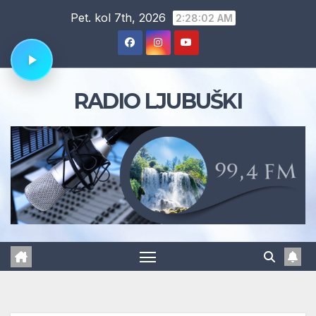
Skip
Pet. kol 7th, 2026
2:28:03 AM
to
content
RADIO LJUBUŠKI