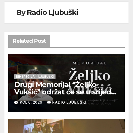
By
Radio Ljubuški
Related Post
BIH I REGIJA
LJUBUŠKI
Drugi Memorijal “Željko
Vukšić” održat će se u srijedu
12. kolovoza u Otoku
KOL 6, 2026
RADIO LJUBUŠKI