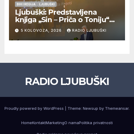
BIH I REGIJA
LJUBUŠKI
Ljubuški: Predstavljena
knjiga „Sin – Priča o Toniju“
dr. sc. Zdenka Hercega
5 KOLOVOZA, 2026
RADIO LJUBUŠKI
RADIO LJUBUŠKI
Proudly powered by WordPress
|
Theme: Newsup by
Themeansar
.
Home
Kontakt
Marketing
O nama
Politika privatnosti