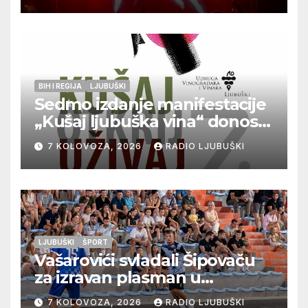
BIH I REGIJA
LJUBUŠKI
Sedmo izdanje manifestacije
„Kušaj ljubuška vina“ donosi
vrhunska vina, gastronomiju i
7 KOLOVOZA, 2026
RADIO LJUBUŠKI
glazbu
LJUBUŠKI
ŠPORT
Vašarovići svladali Šipovaču
za izravan plasman u
četvrtfinale, Grab izborio
7 KOLOVOZA, 2026
RADIO LJUBUŠKI