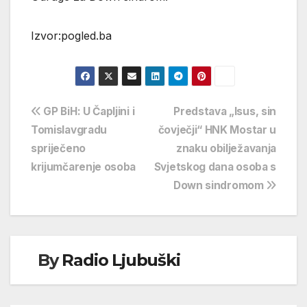
Izvor:pogled.ba
Navigacija
GP BiH: U Čapljini i
Predstava „Isus, sin
Tomislavgradu
čovječji“ HNK Mostar u
objava
spriječeno
znaku obilježavanja
krijumčarenje osoba
Svjetskog dana osoba s
Down sindromom
By
Radio Ljubuški