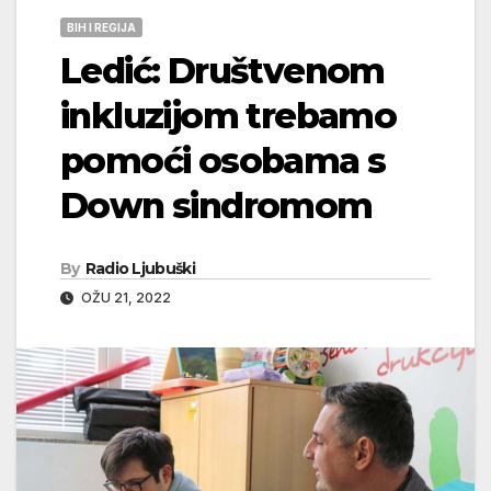
BIH I REGIJA
Ledić: Društvenom
inkluzijom trebamo
pomoći osobama s
Down sindromom
By
Radio Ljubuški
OŽU 21, 2022