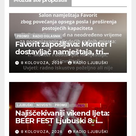
PROMO
RADIO OGLASNIK
Favorit zapošljava: Monter i
dostavljač namještaja, tri
izvršitelja
8 KOLOVOZA, 2026
RADIO LJUBUŠKI
LJUBUŠKI
NOVOSTI
PROMO
Najiščekivaniji vikend ljeta:
BEER FEST Ljubuški 8. i
9.kolovoza
8 KOLOVOZA, 2026
RADIO LJUBUŠKI