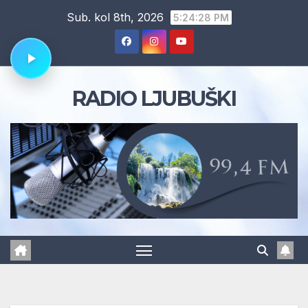
Skip
Sub. kol 8th, 2026
5:24:29 PM
to
content
RADIO LJUBUŠKI