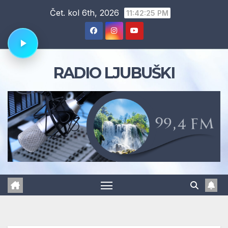
Skip
Čet. kol 6th, 2026
11:42:26 PM
to
content
RADIO LJUBUŠKI