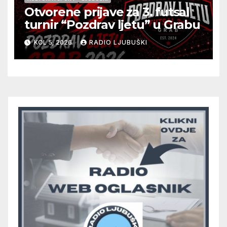
Grma “vratio u igru”
Otvorene prijave za 3. futsal
turnir “Pozdrav ljetu” u Grabu
KOL 5, 2026
RADIO LJUBUŠKI