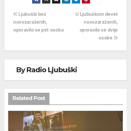
Navigacija
Ljubuški bez
U Ljubuškom devet
novozaraženih,
novozaraženih,
objava
oporavilo se pet osoba
oporavile se dvije
osobe
By
Radio Ljubuški
Related Post