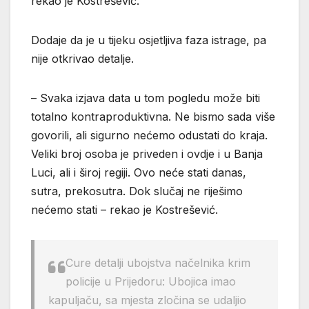
rekao je Kostrešević.
Dodaje da je u tijeku osjetljiva faza istrage, pa
nije otkrivao detalje.
– Svaka izjava data u tom pogledu može biti
totalno kontraproduktivna. Ne bismo sada više
govorili, ali sigurno nećemo odustati do kraja.
Veliki broj osoba je priveden i ovdje i u Banja
Luci, ali i široj regiji. Ovo neće stati danas,
sutra, prekosutra. Dok slučaj ne riješimo
nećemo stati – rekao je Kostrešević.
Cure detalji ubojstva načelnika krim
policije u Prijedoru: Ubojica imao
kapuljaču, sa mjesta zločina se udaljio