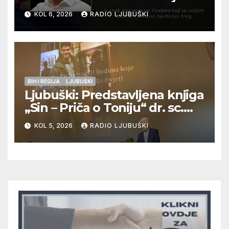
12. kolovoza u Otoku
KOL 6, 2026
RADIO LJUBUŠKI
BIH I REGIJA
LJUBUŠKI
Ljubuški: Predstavljena knjiga
„Sin – Priča o Toniju“ dr. sc.
Zdenka Hercega
KOL 5, 2026
RADIO LJUBUŠKI