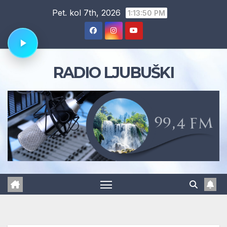
Skip
Pet. kol 7th, 2026
1:13:51 PM
to
content
RADIO LJUBUŠKI