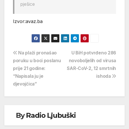
pješice
Izvor:avaz.ba
Navigacija
Na plaži pronašao
U BiH potvrđeno 286
poruku u boci poslanu
novoboljelih od virusa
objava
prije 21 godine:
SAR-CoV-2, 12 smrtnih
“Napisala ju je
ishoda
djevojčica”
By
Radio Ljubuški