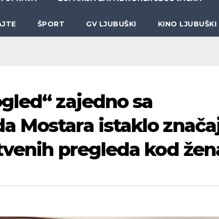
AJTE
ŠPORT
GV LJUBUŠKI
KINO LJUBUŠKI
gled“ zajedno sa
 Mostara istaklo znača
tvenih pregleda kod žen