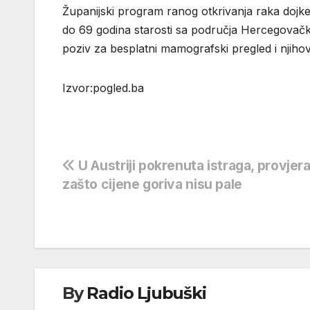
Županijski program ranog otkrivanja raka doj
do 69 godina starosti sa područja Hercegovač
poziv za besplatni mamografski pregled i njiho
Izvor:pogled.ba
Navigacija
U Austriji pokrenuta istraga, provjer
zašto cijene goriva nisu pale
objava
By
Radio Ljubuški