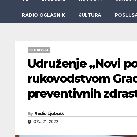
RADIO OGLASNIK
KULTURA
POSLUŠ
BIH I REGIJA
Udruženje „Novi po
rukovodstvom Grada
preventivnih zdras
By
Radio Ljubuški
OŽU 21, 2022