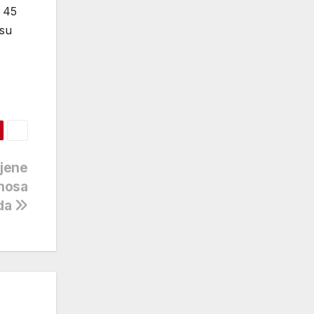
 45
esu
mjene
dnosa
oda