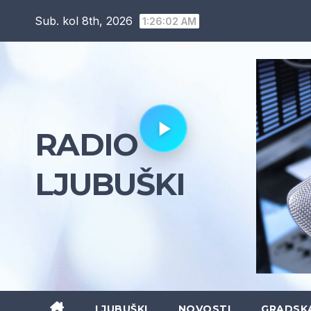
Skip
Sub. kol 8th, 2026
1:26:03 AM
to
content
RADIO
LJUBUŠKI
LJUBUŠKI
NOVOSTI
GRADSK