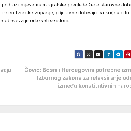
ke podrazumijeva mamografske preglede žena starosne dobi
ko-neretvanske županije, gdje žene dobivaju na kućnu adr
va obaveza je odazvati se istom.
avaju
Čović: Bosni i Hercegovini potrebne iz
Izbornog zakona za relaksiranje o
između konstitutivnih nar