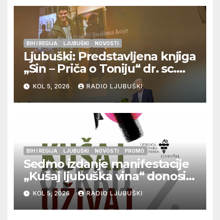
BIH I REGIJA
LJUBUŠKI
NOVOSTI
Ljubuški: Predstavljena knjiga
„Sin – Priča o Toniju“ dr. sc.
Zdenka Hercega
KOL 5, 2026
RADIO LJUBUŠKI
BIH I REGIJA
LJUBUŠKI
NOVOSTI
PROMO
Sedmo izdanje manifestacije
„Kušaj ljubuška vina“ donosi
vrhunska vina, gastronomiju i
KOL 5, 2026
RADIO LJUBUŠKI
glazbu