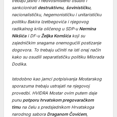
trebaju jasno i nedvosmisleno osuditi i
sankcionirati
destruktivnu
,
šovinističku
,
nacionalističku, hegemonističku i unitarističku
politiku Bakira Izetbegovića i njegovog
radikalnog krila oličenog u SDP-u
Nermina
Nikšića
i DF-u
Željka Komšića
koji su
zajedničkim snagama onemogućili postizanje
dogovora. To trebaju učiniti na isti onaj način
kako su osudili separatističku politiku Milorada
Dodika.
Istodobno kao jamci potpisivanja Mostarskog
sporazuma trebaju ustrajati na njegovoj
provedbi. HVIDRA Mostar ovim putem daje
punu
potporu hrvatskom pregovaračkom
timu
na čelu s predsjednikom Hrvatskoga
narodnog sabora
Draganom Čovićem
,