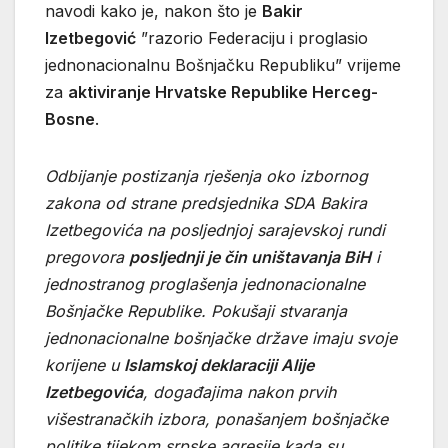
navodi kako je, nakon što je
Bakir
Izetbegović
”razorio Federaciju i proglasio
jednonacionalnu Bošnjačku Republiku” vrijeme
za
aktiviranje Hrvatske Republike Herceg-
Bosne
.
Odbijanje postizanja rješenja oko izbornog
zakona od strane predsjednika SDA Bakira
Izetbegovića na posljednjoj sarajevskoj rundi
pregovora
posljednji je čin uništavanja BiH
i
jednostranog proglašenja jednonacionalne
Bošnjačke Republike. Pokušaji stvaranja
jednonacionalne bošnjačke države imaju svoje
korijene u
Islamskoj deklaraciji Alije
Izetbegovića
, događajima nakon prvih
višestranačkih izbora, ponašanjem bošnjačke
politike tijekom srpske agresije kada su