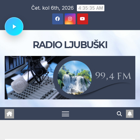
Skip
Čet. kol 6th, 2026
4:35:36 AM
to
content
RADIO LJUBUŠKI