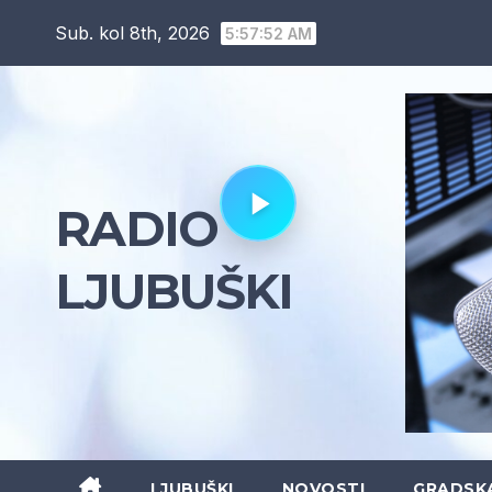
Skip
Sub. kol 8th, 2026
5:57:53 AM
to
content
RADIO
LJUBUŠKI
LJUBUŠKI
NOVOSTI
GRADSK