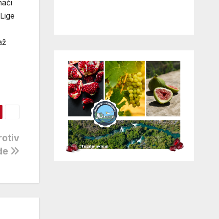
nači
Lige
až
rotiv
de