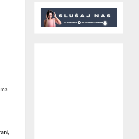
cima
ani,