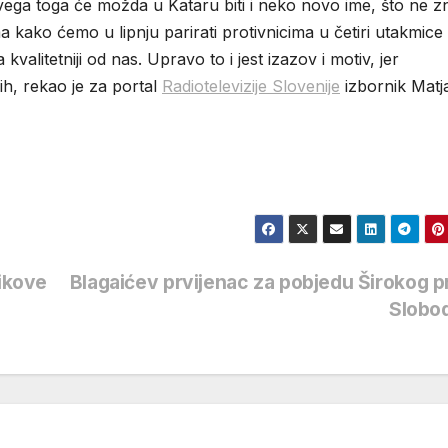
vega toga će možda u Kataru biti i neko novo ime, što ne z
kako ćemo u lipnju parirati protivnicima u četiri utakmice 
valitetniji od nas. Upravo to i jest izazov i motiv, jer
ih, rekao je za portal
Radiotelevizije Slovenije
izbornik Matj
nikove
Blagaićev prvijenac za pobjedu Širokog p
Slobo