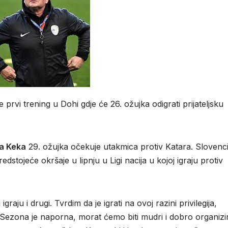
rvi trening u Dohi gdje će 26. ožujka odigrati prijateljsku
a Keka
29. ožujka očekuje utakmica protiv Katara. Sloven
dstojeće okršaje u lipnju u Ligi nacija u kojoj igraju protiv
igraju i drugi. Tvrdim da je igrati na ovoj razini privilegija,
Sezona je naporna, morat ćemo biti mudri i dobro organizir