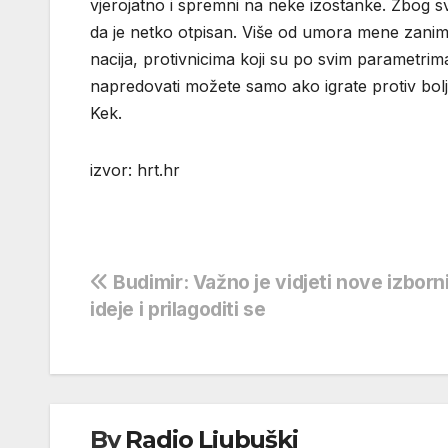
vjerojatno i spremni na neke izostanke. Zbog s
da je netko otpisan. Više od umora mene zanima 
nacija, protivnicima koji su po svim parametrima k
napredovati možete samo ako igrate protiv bolj
Kek.
izvor: hrt.hr
Navigacija
Budimir: Važno je vidjeti nove izbor
ideje i prilagoditi se
objava
By
Radio Ljubuški