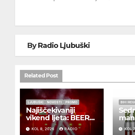
objava
By
Radio Ljubuški
Related Post
LJUBUŠKI
NOVOSTI
PROMO
BIH I REG
Najiščekivaniji
Sedm
vikend ljeta: BEER
mani
FEST Ljubuški 8. i
„Kuš
KOL 8, 2026
RADIO
KOL 7
9.kolovoza
vina