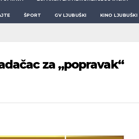
AJTE
ŠPORT
GV LJUBUŠKI
KINO LJUBUŠKI
radačac za „popravak“