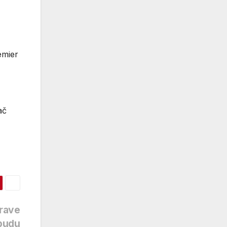
emier
ač
prave
 budu