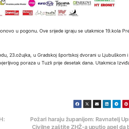
novo u pogonu. Ove srijede igraju se utakmice 19.kola Pr
edu, 23.ožujka, u Gradskoj športskoj dvorani u Ljubuškom i
vjerljivog poraza u Tuzli prije desetak dana. Utakmica Izviđ
H:
Požari haraju županijom: Ravnatelj U
Civilne zaštite ZHŽ-a uputio apel da