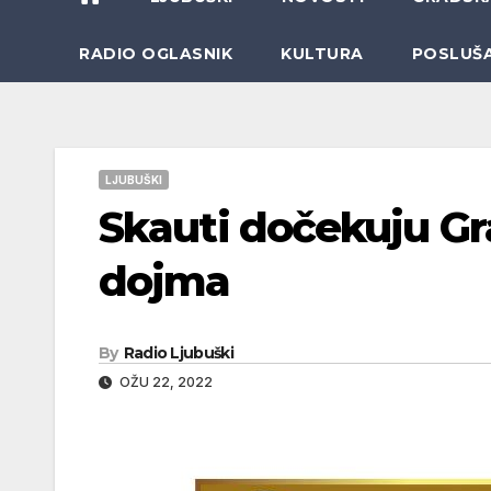
RADIO OGLASNIK
KULTURA
POSLUŠ
LJUBUŠKI
Skauti dočekuju G
dojma
By
Radio Ljubuški
OŽU 22, 2022