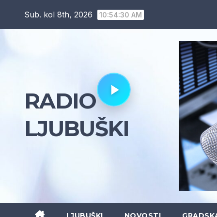
Skip
Sub. kol 8th, 2026
10:54:31 AM
to
content
RADIO
LJUBUŠKI
LJUBUŠKI
NOVOSTI
GRADSK