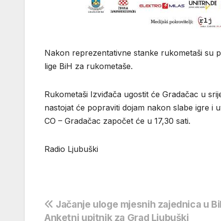
Nakon reprezentativne stanke rukometaši su po
lige BiH za rukometaše.
Rukometaši Izviđača ugostit će Gradačac u srij
nastojat će popraviti dojam nakon slabe igre i u
CO – Gradačac započet će u 17,30 sati.
Radio Ljubuški
Navigacija
Jačanje uloge mjesnih zajednica u Bi
Anketni upitnik za Grad Ljubuški