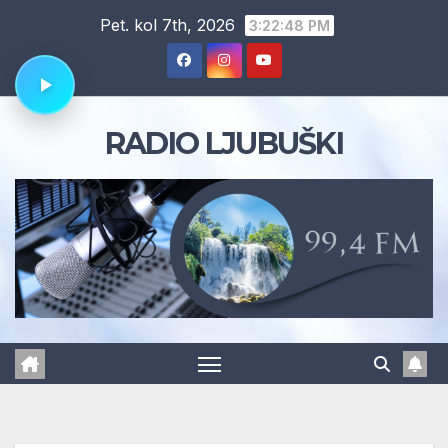
Skip
Pet. kol 7th, 2026
3:22:49 PM
to
content
RADIO LJUBUŠKI