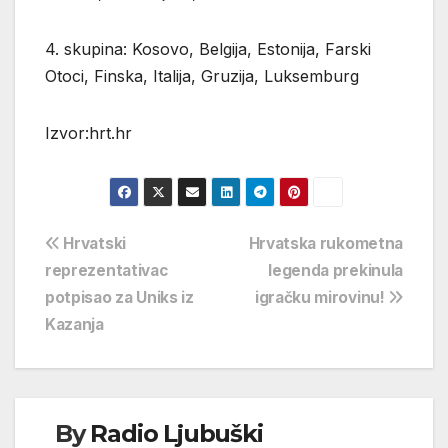
4. skupina: Kosovo, Belgija, Estonija, Farski
Otoci, Finska, Italija, Gruzija, Luksemburg
Izvor:hrt.hr
Navigacija
Hrvatski
Hrvatska rukometna
reprezentativac
legenda prekinula
objava
potpisao za Uniks iz
igračku mirovinu!
Kazanja
By
Radio Ljubuški