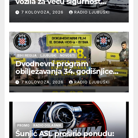
vozila za veću sigurnost
građana i učinkovitiji rad
7 KOLOVOZA, 2026
RADIO LJUBUŠKI
policije
BIH I REGIJA
LJUBUŠKI
NOVOSTI
Dvodnevni program
obilježavanja 34. godišnjice
pogibije generala Blaža
7 KOLOVOZA, 2026
RADIO LJUBUŠKI
Kraljevića i osmorice
pripadnika HOS-a
PROMO
RADIO OGLASNIK
Šunjić ASL proširio ponudu: