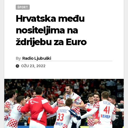
ŠPORT
Hrvatska među
nositeljima na
ždrijebu za Euro
By
Radio Ljubuški
OŽU 23, 2022