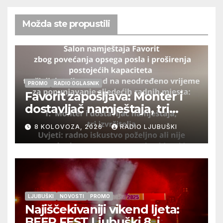
Možda ste propustili
PROMO
RADIO OGLASNIK
Favorit zapošljava: Monter i
dostavljač namještaja, tri
izvršitelja
8 KOLOVOZA, 2026
RADIO LJUBUŠKI
LJUBUŠKI
NOVOSTI
PROMO
Najiščekivaniji vikend ljeta:
BEER FEST Ljubuški 8. i