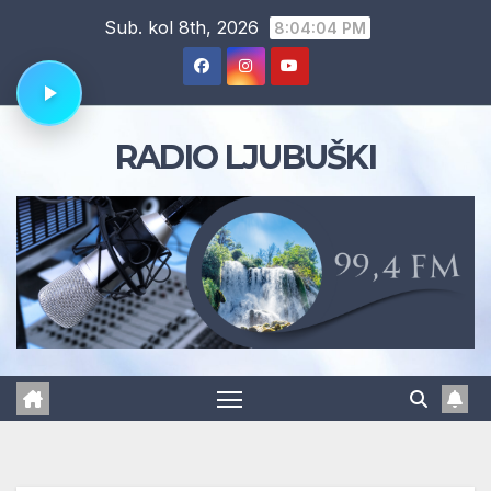
Skip
Sub. kol 8th, 2026
8:04:05 PM
to
content
RADIO LJUBUŠKI