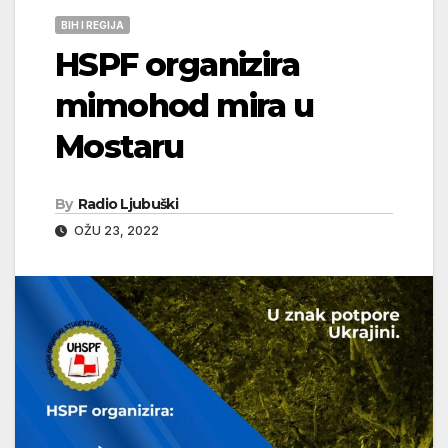
BIH I REGIJA
HSPF organizira
mimohod mira u
Mostaru
By
Radio Ljubuški
OŽU 23, 2022