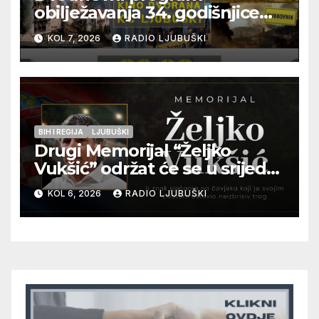
obilježavanja 34. godišnjice
pogibije generala Blaža
KOL 7, 2026
RADIO LJUBUŠKI
Kraljevića i osmorice
pripadnika HOS-a
BIH I REGIJA
LJUBUŠKI
Drugi Memorijal “Željko
Vukšić” održat će se u srijedu
12. kolovoza u Otoku
KOL 6, 2026
RADIO LJUBUŠKI