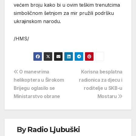
većem broju kako bi u ovim teškim trenutcima
simboličnom šetnjom za mir pružili podršku
ukrajinskom narodu.
/HMS/
Navigacija
O manevrima
Korisna besplatna
helikoptera u Širokom
radionica za djecu i
objava
Brijegu oglasilo se
roditelje u SKB-u
Ministarstvo obrane
Mostaru
By
Radio Ljubuški