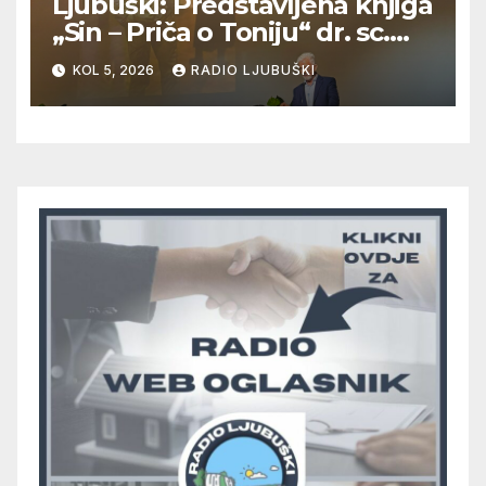
Ljubuški: Predstavljena knjiga
„Sin – Priča o Toniju“ dr. sc.
Zdenka Hercega
KOL 5, 2026
RADIO LJUBUŠKI