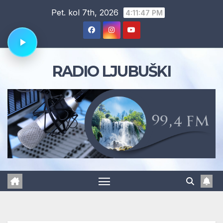
Skip
Pet. kol 7th, 2026
4:11:47 PM
to
content
RADIO LJUBUŠKI