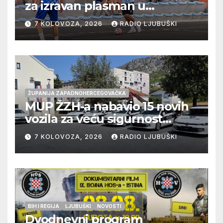
za izravan plasman u
četvrtfinale, Grab izborio
7 KOLOVOZA, 2026
RADIO LJUBUŠKI
prolazak dalje, Klobuk ispao,
večeras počinje četvrtfinale
juniora
ŽUPANIJA ZAPADNOHERCEGOVAČKA
MUP ŽZH-a nabavio 15 novih
vozila za veću sigurnost
građana i učinkovitiji rad
7 KOLOVOZA, 2026
RADIO LJUBUŠKI
policije
BIH I REGIJA
LJUBUŠKI
NOVOSTI
Dvodnevni program