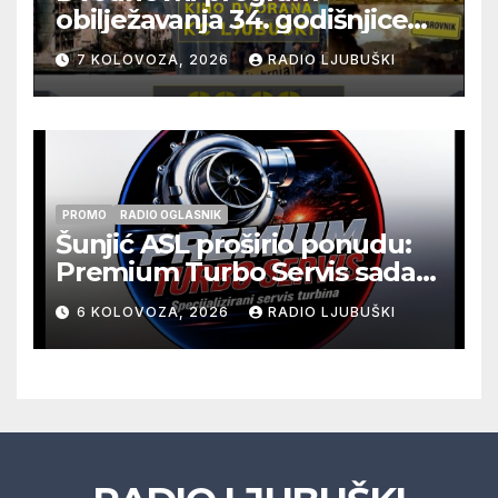
obilježavanja 34. godišnjice
pogibije generala Blaža
7 KOLOVOZA, 2026
RADIO LJUBUŠKI
Kraljevića i osmorice
pripadnika HOS-a
PROMO
RADIO OGLASNIK
Šunjić ASL proširio ponudu:
Premium Turbo Servis sada
na jednoj adresi u Ljubuškom
6 KOLOVOZA, 2026
RADIO LJUBUŠKI