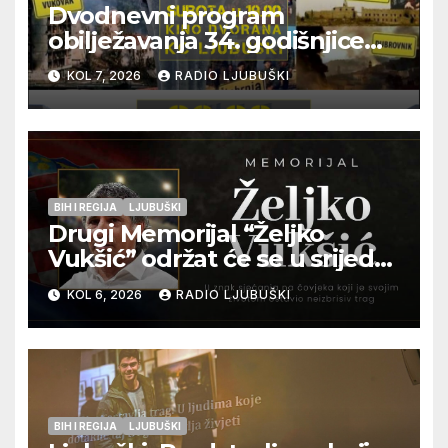
Dvodnevni program
obilježavanja 34. godišnjice
pogibije generala Blaža
KOL 7, 2026
RADIO LJUBUŠKI
Kraljevića i osmorice
pripadnika HOS-a
BIH I REGIJA
LJUBUŠKI
Drugi Memorijal “Željko
Vukšić” održat će se u srijedu
12. kolovoza u Otoku
KOL 6, 2026
RADIO LJUBUŠKI
BIH I REGIJA
LJUBUŠKI