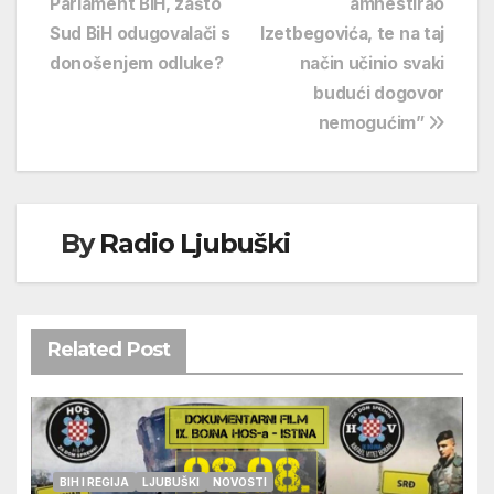
Parlament BiH, zašto
amnestirao
Sud BiH odugovalači s
Izetbegovića, te na taj
donošenjem odluke?
način učinio svaki
budući dogovor
nemogućim”
By
Radio Ljubuški
Related Post
BIH I REGIJA
LJUBUŠKI
NOVOSTI