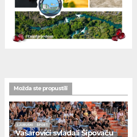
Možda ste propustili
LJUBUŠKI
ŠPORT
Vašarovići svladali Šipovaču