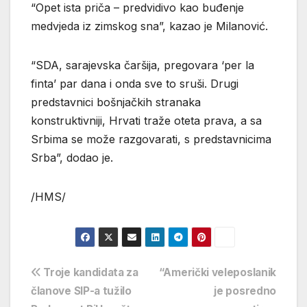
“Opet ista priča – predvidivo kao buđenje
medvjeda iz zimskog sna”, kazao je Milanović.
“SDA, sarajevska čaršija, pregovara ‘per la
finta’ par dana i onda sve to sruši. Drugi
predstavnici bošnjačkih stranaka
konstruktivniji, Hrvati traže oteta prava, a sa
Srbima se može razgovarati, s predstavnicima
Srba”, dodao je.
/HMS/
Navigacija
Troje kandidata za
“Američki veleposlanik
članove SIP-a tužilo
je posredno
objava