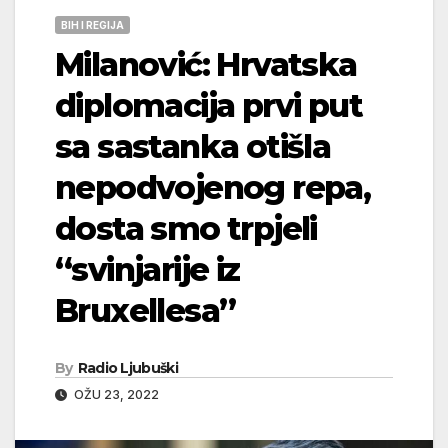
BIH I REGIJA
Milanović: Hrvatska
diplomacija prvi put
sa sastanka otišla
nepodvojenog repa,
dosta smo trpjeli
“svinjarije iz
Bruxellesa”
By
Radio Ljubuški
OŽU 23, 2022